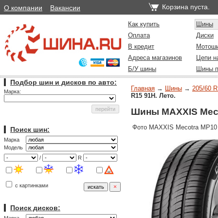
Корзина пуста.
О компании
Вакансии
Как купить
Шины
Оплата
Диски
В кредит
Мотош
Адреса магазинов
Цепи н
Б/У шины
Шины п
Подбор шин и дисков по авто:
Главная
→
Шины
→
205/60 R
Марка:
R15 91H. Лето.
Шины MAXXIS Mecot
Фото MAXXIS Mecotra MP10
Поиск шин:
Марка
Модель
/
R
с картинками
Поиск дисков: