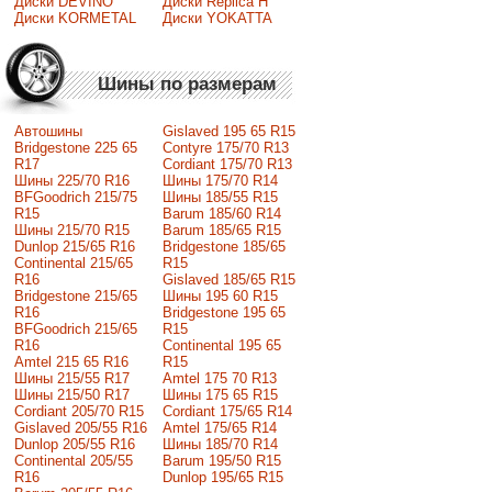
Диски DEVINO
Диски Replica H
Диски KORMETAL
Диски YOKATTA
Шины по размерам
Автошины
Gislaved 195 65 R15
Bridgestone 225 65
Contyre 175/70 R13
R17
Cordiant 175/70 R13
Шины 225/70 R16
Шины 175/70 R14
BFGoodrich 215/75
Шины 185/55 R15
R15
Barum 185/60 R14
Шины 215/70 R15
Barum 185/65 R15
Dunlop 215/65 R16
Bridgestone 185/65
Continental 215/65
R15
R16
Gislaved 185/65 R15
Bridgestone 215/65
Шины 195 60 R15
R16
Bridgestone 195 65
BFGoodrich 215/65
R15
R16
Continental 195 65
Amtel 215 65 R16
R15
Шины 215/55 R17
Amtel 175 70 R13
Шины 215/50 R17
Шины 175 65 R15
Сordiant 205/70 R15
Cordiant 175/65 R14
Gislaved 205/55 R16
Amtel 175/65 R14
Dunlop 205/55 R16
Шины 185/70 R14
Continental 205/55
Barum 195/50 R15
R16
Dunlop 195/65 R15