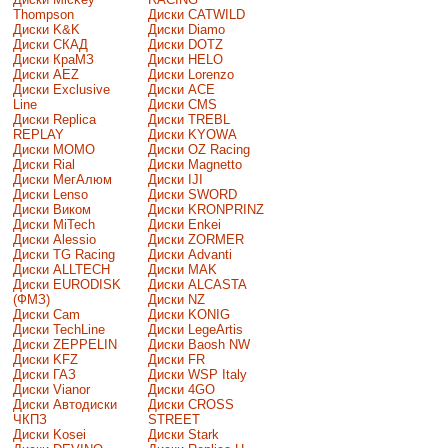
Thompson
Диски CATWILD
Диски K&K
Диски Diamo
Диски СКАД
Диски DOTZ
Диски КраМЗ
Диски HELO
Диски AEZ
Диски Lorenzo
Диски Exclusive
Диски ACE
Line
Диски CMS
Диски Replica
Диски TREBL
REPLAY
Диски KYOWA
Диски MOMO
Диски OZ Racing
Диски Rial
Диски Magnetto
Диски МегАлюм
Диски IJI
Диски Lenso
Диски SWORD
Диски Виком
Диски KRONPRINZ
Диски MiTech
Диски Enkei
Диски Alessio
Диски ZORMER
Диски TG Racing
Диски Advanti
Диски ALLTECH
Диски MAK
Диски EURODISK
Диски ALCASTA
(ФМЗ)
Диски NZ
Диски Cam
Диски KONIG
Диски TechLine
Диски LegeArtis
Диски ZEPPELIN
Диски Baosh NW
Диски KFZ
Диски FR
Диски ГАЗ
Диски WSP Italy
Диски Vianor
Диски 4GO
Диски Автодиски
Диски CROSS
ЧКПЗ
STREET
Диски Kosei
Диски Stark