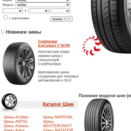
Марка
Модель
X
с картинками
Новинки зимы
Continental
IceContact 3 TA/TR
Абсолютная новая
зимняя шина с
технологией
ContiFlexStud.
Шипованная шина
созданная для легковых
автомобилей и SUV.
Похожие модели шин (в
Каталог Шин
Шины Achilles
Шины MARSHAL
Шины AMTEL
Шины
Шины Antares
MASTERCRAFT
Шины Aplus
Шины MATADOR