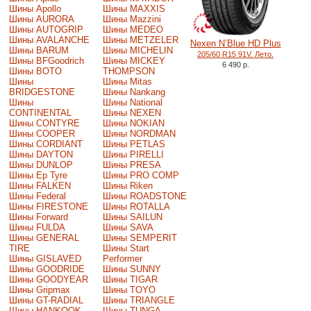
Шины Apollo
Шины MAXXIS
Шины AURORA
Шины Mazzini
Шины AUTOGRIP
Шины MEDEO
Шины AVALANCHE
Шины METZELER
Nexen N’Blue HD Plus
Шины BARUM
Шины MICHELIN
205/60 R15 91V. Лето.
Шины BFGoodrich
Шины MICKEY
6 490 р.
Шины BOTO
THOMPSON
Шины
Шины Mitas
BRIDGESTONE
Шины Nankang
Шины
Шины National
CONTINENTAL
Шины NEXEN
Шины CONTYRE
Шины NOKIAN
Шины COOPER
Шины NORDMAN
Шины CORDIANT
Шины PETLAS
Шины DAYTON
Шины PIRELLI
Шины DUNLOP
Шины PRESA
Шины Ep Tyre
Шины PRO COMP
Шины FALKEN
Шины Riken
Шины Federal
Шины ROADSTONE
Шины FIRESTONE
Шины ROTALLA
Шины Forward
Шины SAILUN
Шины FULDA
Шины SAVA
Шины GENERAL
Шины SEMPERIT
TIRE
Шины Start
Шины GISLAVED
Performer
Шины GOODRIDE
Шины SUNNY
Шины GOODYEAR
Шины TIGAR
Шины Gripmax
Шины TOYO
Шины GT-RADIAL
Шины TRIANGLE
Шины HANKOOK
Шины TUNGA