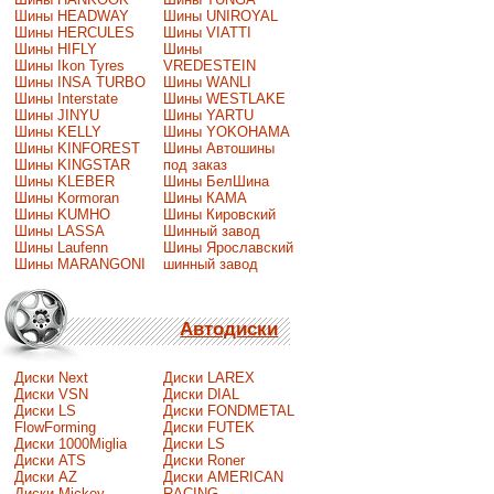
Шины HEADWAY
Шины UNIROYAL
Шины HERCULES
Шины VIATTI
Шины HIFLY
Шины
Шины Ikon Tyres
VREDESTEIN
Шины INSA TURBO
Шины WANLI
Шины Interstate
Шины WESTLAKE
Шины JINYU
Шины YARTU
Шины KELLY
Шины YOKOHAMA
Шины KINFOREST
Шины Автошины
Шины KINGSTAR
под заказ
Шины KLEBER
Шины БелШина
Шины Kormoran
Шины КАМА
Шины KUMHO
Шины Кировский
Шины LASSA
Шинный завод
Шины Laufenn
Шины Ярославский
Шины MARANGONI
шинный завод
Автодиски
Диски Next
Диски LAREX
Диски VSN
Диски DIAL
Диски LS
Диски FONDMETAL
FlowForming
Диски FUTEK
Диски 1000Miglia
Диски LS
Диски ATS
Диски Roner
Диски AZ
Диски AMERICAN
Диски Mickey
RACING