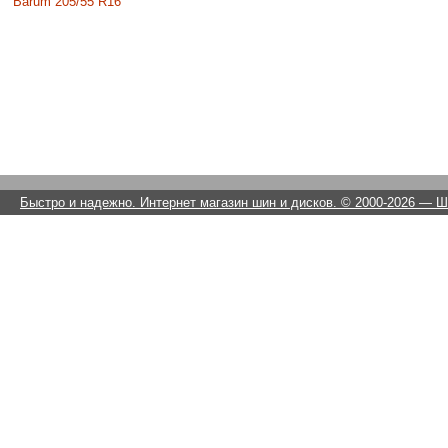
Barum 205/55 R16
Быстро и надежно. Интернет магазин шин и дисков. © 2000-2026
— Ши