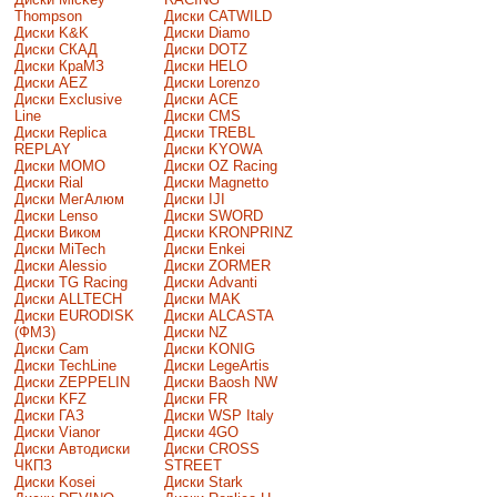
Thompson
Диски CATWILD
Диски K&K
Диски Diamo
Диски СКАД
Диски DOTZ
Диски КраМЗ
Диски HELO
Диски AEZ
Диски Lorenzo
Диски Exclusive
Диски ACE
Line
Диски CMS
Диски Replica
Диски TREBL
REPLAY
Диски KYOWA
Диски MOMO
Диски OZ Racing
Диски Rial
Диски Magnetto
Диски МегАлюм
Диски IJI
Диски Lenso
Диски SWORD
Диски Виком
Диски KRONPRINZ
Диски MiTech
Диски Enkei
Диски Alessio
Диски ZORMER
Диски TG Racing
Диски Advanti
Диски ALLTECH
Диски MAK
Диски EURODISK
Диски ALCASTA
(ФМЗ)
Диски NZ
Диски Cam
Диски KONIG
Диски TechLine
Диски LegeArtis
Диски ZEPPELIN
Диски Baosh NW
Диски KFZ
Диски FR
Диски ГАЗ
Диски WSP Italy
Диски Vianor
Диски 4GO
Диски Автодиски
Диски CROSS
ЧКПЗ
STREET
Диски Kosei
Диски Stark