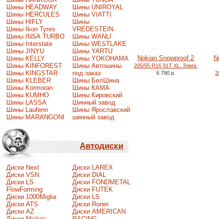
Шины HEADWAY
Шины UNIROYAL
Шины HERCULES
Шины VIATTI
Шины HIFLY
Шины
Шины Ikon Tyres
VREDESTEIN
Шины INSA TURBO
Шины WANLI
Шины Interstate
Шины WESTLAKE
Шины JINYU
Шины YARTU
Nokian Snowproof 2
N
Шины KELLY
Шины YOKOHAMA
Шины KINFOREST
Шины Автошины
205/55 R16 91T XL. Зима.
Шины KINGSTAR
под заказ
6 790 р.
2
Шины KLEBER
Шины БелШина
Шины Kormoran
Шины КАМА
Шины KUMHO
Шины Кировский
Шины LASSA
Шинный завод
Шины Laufenn
Шины Ярославский
Шины MARANGONI
шинный завод
Автодиски
Диски Next
Диски LAREX
Диски VSN
Диски DIAL
Диски LS
Диски FONDMETAL
FlowForming
Диски FUTEK
Диски 1000Miglia
Диски LS
Диски ATS
Диски Roner
Диски AZ
Диски AMERICAN
Диски Mickey
RACING