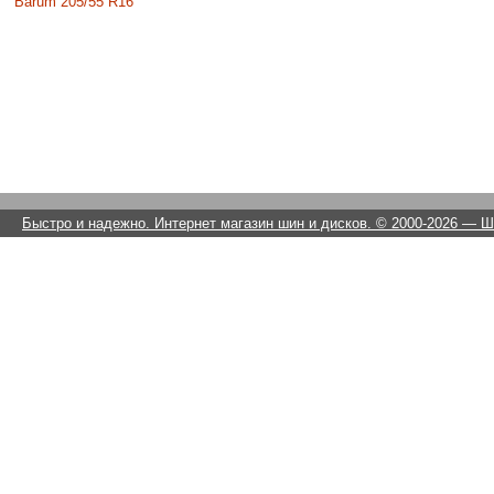
Barum 205/55 R16
Быстро и надежно. Интернет магазин шин и дисков. © 2000-2026
— Ши