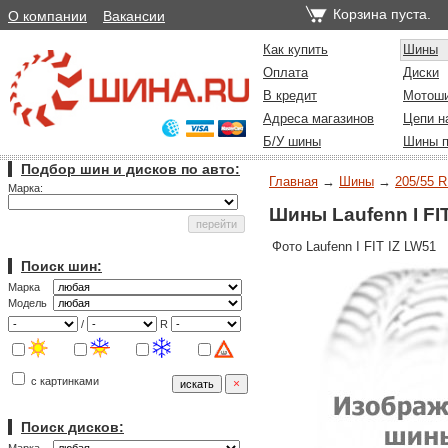
Корзина пуста.
О компании
Вакансии
Как купить
Шины
Оплата
Диски
В кредит
Мотош
Адреса магазинов
Цепи н
Б/У шины
Шины п
Подбор шин и дисков по авто:
Главная
→
Шины
→
205/55 R
Марка:
Шины Laufenn I FIT
Фото Laufenn I FIT IZ LW51
Поиск шин:
Марка
Модель
/
R
с картинками
Поиск дисков: