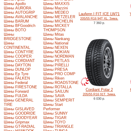
Шины Apollo
Шины MAXXIS
Шины AURORA
Шины Mazzini
Шины AUTOGRIP
Шины MEDEO
Laufenn I FIT ICE LW71
Шины AVALANCHE
Шины METZELER
205/55 R16 94T XL. Зима.
Шины BARUM
Шины MICHELIN
7 360 р.
Шины BFGoodrich
Шины MICKEY
Шины BOTO
THOMPSON
Шины
Шины Mitas
BRIDGESTONE
Шины Nankang
Шины
Шины National
CONTINENTAL
Шины NEXEN
Шины CONTYRE
Шины NOKIAN
Шины COOPER
Шины NORDMAN
Шины CORDIANT
Шины PETLAS
Шины DAYTON
Шины PIRELLI
Шины DUNLOP
Шины PRESA
Шины Ep Tyre
Шины PRO COMP
Шины FALKEN
Шины Riken
Шины Federal
Шины ROADSTONE
Шины FIRESTONE
Шины ROTALLA
Cordiant Polar 2
Шины Forward
Шины SAILUN
205/55 R16 91T. Зима.
Шины FULDA
Шины SAVA
6 030 р.
Шины GENERAL
Шины SEMPERIT
TIRE
Шины Start
Шины GISLAVED
Performer
Шины GOODRIDE
Шины SUNNY
Шины GOODYEAR
Шины TIGAR
Шины Gripmax
Шины TOYO
Шины GT-RADIAL
Шины TRIANGLE
Шины HANKOOK
Шины TUNGA