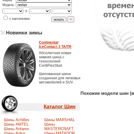
Марка
Модель
X
с картинками
Новинки зимы
Continental
IceContact 3 TA/TR
Абсолютная новая
зимняя шина с
технологией
ContiFlexStud.
Шипованная шина
созданная для легковых
автомобилей и SUV.
Похожие модели шин (в
Каталог Шин
Шины Achilles
Шины MARSHAL
Шины AMTEL
Шины
Шины Antares
MASTERCRAFT
Шины Aplus
Шины MATADOR