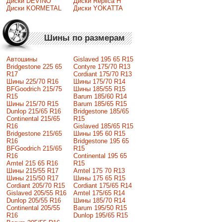
Диски DEVINO
Диски Replica H
Диски KORMETAL
Диски YOKATTA
Шины по размерам
Автошины
Gislaved 195 65 R15
Bridgestone 225 65
Contyre 175/70 R13
R17
Cordiant 175/70 R13
Шины 225/70 R16
Шины 175/70 R14
BFGoodrich 215/75
Шины 185/55 R15
R15
Barum 185/60 R14
Шины 215/70 R15
Barum 185/65 R15
Dunlop 215/65 R16
Bridgestone 185/65
Continental 215/65
R15
R16
Gislaved 185/65 R15
Bridgestone 215/65
Шины 195 60 R15
R16
Bridgestone 195 65
BFGoodrich 215/65
R15
R16
Continental 195 65
Amtel 215 65 R16
R15
Шины 215/55 R17
Amtel 175 70 R13
Шины 215/50 R17
Шины 175 65 R15
Сordiant 205/70 R15
Cordiant 175/65 R14
Gislaved 205/55 R16
Amtel 175/65 R14
Dunlop 205/55 R16
Шины 185/70 R14
Continental 205/55
Barum 195/50 R15
R16
Dunlop 195/65 R15