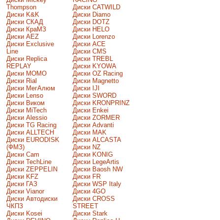
Thompson
Диски CATWILD
Диски K&K
Диски Diamo
Диски СКАД
Диски DOTZ
Диски КраМЗ
Диски HELO
Диски AEZ
Диски Lorenzo
Диски Exclusive
Диски ACE
Line
Диски CMS
Диски Replica
Диски TREBL
REPLAY
Диски KYOWA
Диски MOMO
Диски OZ Racing
Диски Rial
Диски Magnetto
Диски МегАлюм
Диски IJI
Диски Lenso
Диски SWORD
Диски Виком
Диски KRONPRINZ
Диски MiTech
Диски Enkei
Диски Alessio
Диски ZORMER
Диски TG Racing
Диски Advanti
Диски ALLTECH
Диски MAK
Диски EURODISK
Диски ALCASTA
(ФМЗ)
Диски NZ
Диски Cam
Диски KONIG
Диски TechLine
Диски LegeArtis
Диски ZEPPELIN
Диски Baosh NW
Диски KFZ
Диски FR
Диски ГАЗ
Диски WSP Italy
Диски Vianor
Диски 4GO
Диски Автодиски
Диски CROSS
ЧКПЗ
STREET
Диски Kosei
Диски Stark