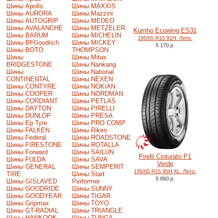
Шины Apollo
Шины MAXXIS
Шины AURORA
Шины Mazzini
Шины AUTOGRIP
Шины MEDEO
Шины AVALANCHE
Шины METZELER
Kumho Ecowing ES31
Шины BARUM
Шины MICHELIN
195/65 R15 91H. Лето.
Шины BFGoodrich
Шины MICKEY
5 170 р.
Шины BOTO
THOMPSON
Шины
Шины Mitas
BRIDGESTONE
Шины Nankang
Шины
Шины National
CONTINENTAL
Шины NEXEN
Шины CONTYRE
Шины NOKIAN
Шины COOPER
Шины NORDMAN
Шины CORDIANT
Шины PETLAS
Шины DAYTON
Шины PIRELLI
Шины DUNLOP
Шины PRESA
Шины Ep Tyre
Шины PRO COMP
Шины FALKEN
Шины Riken
Шины Federal
Шины ROADSTONE
Шины FIRESTONE
Шины ROTALLA
Шины Forward
Шины SAILUN
Pirelli Cinturato P1
Шины FULDA
Шины SAVA
Verde
Шины GENERAL
Шины SEMPERIT
195/65 R15 95H XL. Лето.
TIRE
Шины Start
5 860 р.
Шины GISLAVED
Performer
Шины GOODRIDE
Шины SUNNY
Шины GOODYEAR
Шины TIGAR
Шины Gripmax
Шины TOYO
Шины GT-RADIAL
Шины TRIANGLE
Шины HANKOOK
Шины TUNGA