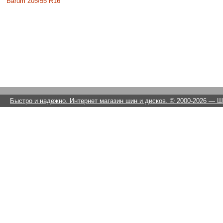
Barum 205/55 R16
Быстро и надежно. Интернет магазин шин и дисков. © 2000-2026
— Ши