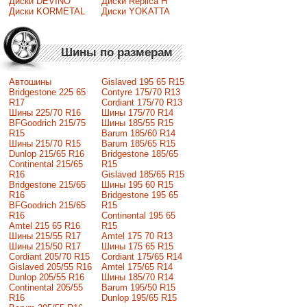
Диски DEVINO
Диски Replica H
Диски KORMETAL
Диски YOKATTA
Шины по размерам
Автошины
Gislaved 195 65 R15
Bridgestone 225 65
Contyre 175/70 R13
R17
Cordiant 175/70 R13
Шины 225/70 R16
Шины 175/70 R14
BFGoodrich 215/75
Шины 185/55 R15
R15
Barum 185/60 R14
Шины 215/70 R15
Barum 185/65 R15
Dunlop 215/65 R16
Bridgestone 185/65
Continental 215/65
R15
R16
Gislaved 185/65 R15
Bridgestone 215/65
Шины 195 60 R15
R16
Bridgestone 195 65
BFGoodrich 215/65
R15
R16
Continental 195 65
Amtel 215 65 R16
R15
Шины 215/55 R17
Amtel 175 70 R13
Шины 215/50 R17
Шины 175 65 R15
Сordiant 205/70 R15
Cordiant 175/65 R14
Gislaved 205/55 R16
Amtel 175/65 R14
Dunlop 205/55 R16
Шины 185/70 R14
Continental 205/55
Barum 195/50 R15
R16
Dunlop 195/65 R15