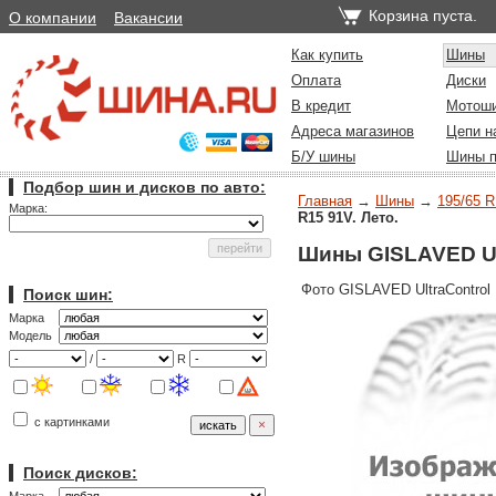
Корзина пуста.
О компании
Вакансии
Как купить
Шины
Оплата
Диски
В кредит
Мотош
Адреса магазинов
Цепи н
Б/У шины
Шины п
Подбор шин и дисков по авто:
Главная
→
Шины
→
195/65 R
Марка:
R15 91V. Лето.
Шины GISLAVED Ult
Фото GISLAVED UltraControl
Поиск шин:
Марка
Модель
/
R
с картинками
Поиск дисков: