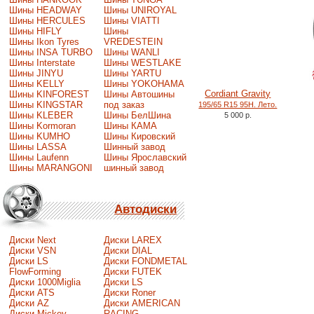
Шины HEADWAY
Шины UNIROYAL
Шины HERCULES
Шины VIATTI
Шины HIFLY
Шины
Шины Ikon Tyres
VREDESTEIN
Шины INSA TURBO
Шины WANLI
Шины Interstate
Шины WESTLAKE
Шины JINYU
Шины YARTU
Шины KELLY
Шины YOKOHAMA
Cordiant Gravity
Шины KINFOREST
Шины Автошины
Шины KINGSTAR
под заказ
195/65 R15 95H. Лето.
Шины KLEBER
Шины БелШина
5 000 р.
Шины Kormoran
Шины КАМА
Шины KUMHO
Шины Кировский
Шины LASSA
Шинный завод
Шины Laufenn
Шины Ярославский
Шины MARANGONI
шинный завод
Автодиски
Диски Next
Диски LAREX
Диски VSN
Диски DIAL
Диски LS
Диски FONDMETAL
FlowForming
Диски FUTEK
Диски 1000Miglia
Диски LS
Диски ATS
Диски Roner
Диски AZ
Диски AMERICAN
Диски Mickey
RACING