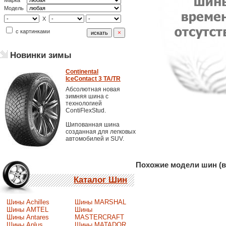
Марка
Модель
X
с картинками
Новинки зимы
Continental
IceContact 3 TA/TR
Абсолютная новая
зимняя шина с
технологией
ContiFlexStud.
Шипованная шина
созданная для легковых
автомобилей и SUV.
Похожие модели шин (в
Каталог Шин
Шины Achilles
Шины MARSHAL
Шины AMTEL
Шины
Шины Antares
MASTERCRAFT
Шины Aplus
Шины MATADOR