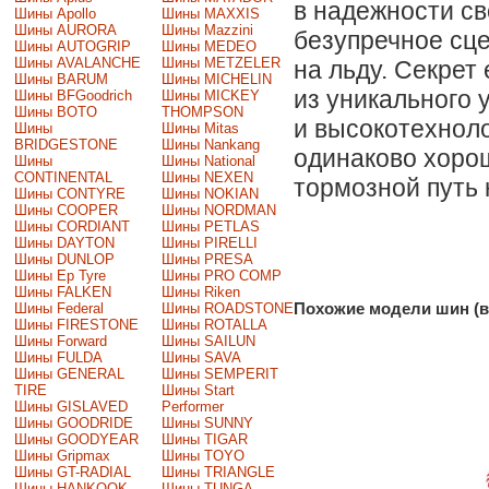
в надежности св
Шины Apollo
Шины MAXXIS
Шины AURORA
Шины Mazzini
безупречное сце
Шины AUTOGRIP
Шины MEDEO
Шины AVALANCHE
Шины METZELER
на льду. Секрет
Шины BARUM
Шины MICHELIN
из уникального 
Шины BFGoodrich
Шины MICKEY
Шины BOTO
THOMPSON
и высокотехнол
Шины
Шины Mitas
BRIDGESTONE
Шины Nankang
одинаково хорош
Шины
Шины National
CONTINENTAL
Шины NEXEN
тормозной путь н
Шины CONTYRE
Шины NOKIAN
Шины COOPER
Шины NORDMAN
Шины CORDIANT
Шины PETLAS
Шины DAYTON
Шины PIRELLI
Шины DUNLOP
Шины PRESA
Шины Ep Tyre
Шины PRO COMP
Шины FALKEN
Шины Riken
Шины Federal
Шины ROADSTONE
Похожие модели шин (в
Шины FIRESTONE
Шины ROTALLA
Шины Forward
Шины SAILUN
Шины FULDA
Шины SAVA
Шины GENERAL
Шины SEMPERIT
TIRE
Шины Start
Шины GISLAVED
Performer
Шины GOODRIDE
Шины SUNNY
Шины GOODYEAR
Шины TIGAR
Шины Gripmax
Шины TOYO
Шины GT-RADIAL
Шины TRIANGLE
Шины HANKOOK
Шины TUNGA