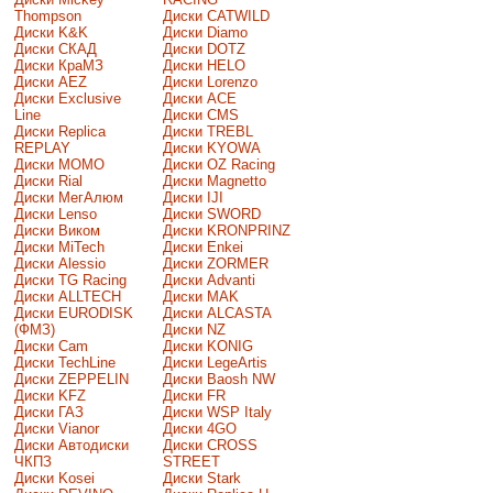
Thompson
Диски CATWILD
Диски K&K
Диски Diamo
Диски СКАД
Диски DOTZ
Диски КраМЗ
Диски HELO
Диски AEZ
Диски Lorenzo
Диски Exclusive
Диски ACE
Line
Диски CMS
Диски Replica
Диски TREBL
REPLAY
Диски KYOWA
Диски MOMO
Диски OZ Racing
Диски Rial
Диски Magnetto
Диски МегАлюм
Диски IJI
Диски Lenso
Диски SWORD
Диски Виком
Диски KRONPRINZ
Диски MiTech
Диски Enkei
Диски Alessio
Диски ZORMER
Диски TG Racing
Диски Advanti
Диски ALLTECH
Диски MAK
Диски EURODISK
Диски ALCASTA
(ФМЗ)
Диски NZ
Диски Cam
Диски KONIG
Диски TechLine
Диски LegeArtis
Диски ZEPPELIN
Диски Baosh NW
Диски KFZ
Диски FR
Диски ГАЗ
Диски WSP Italy
Диски Vianor
Диски 4GO
Диски Автодиски
Диски CROSS
ЧКПЗ
STREET
Диски Kosei
Диски Stark