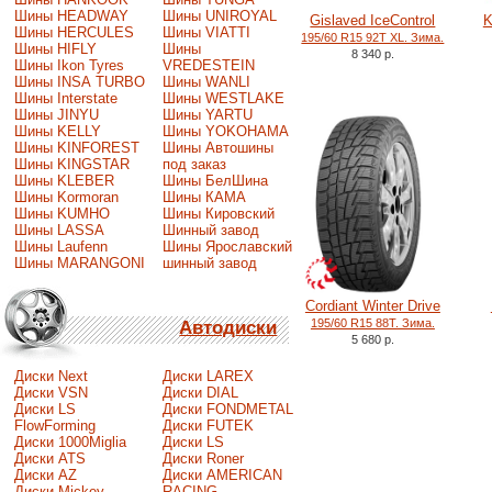
Шины HEADWAY
Шины UNIROYAL
Gislaved IceControl
K
Шины HERCULES
Шины VIATTI
195/60 R15 92T XL. Зима.
Шины HIFLY
Шины
8 340 р.
Шины Ikon Tyres
VREDESTEIN
Шины INSA TURBO
Шины WANLI
Шины Interstate
Шины WESTLAKE
Шины JINYU
Шины YARTU
Шины KELLY
Шины YOKOHAMA
Шины KINFOREST
Шины Автошины
Шины KINGSTAR
под заказ
Шины KLEBER
Шины БелШина
Шины Kormoran
Шины КАМА
Шины KUMHO
Шины Кировский
Шины LASSA
Шинный завод
Шины Laufenn
Шины Ярославский
Шины MARANGONI
шинный завод
Cordiant Winter Drive
195/60 R15 88T. Зима.
Автодиски
5 680 р.
Диски Next
Диски LAREX
Диски VSN
Диски DIAL
Диски LS
Диски FONDMETAL
FlowForming
Диски FUTEK
Диски 1000Miglia
Диски LS
Диски ATS
Диски Roner
Диски AZ
Диски AMERICAN
Диски Mickey
RACING