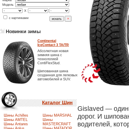
Марка
Модель
X
с картинками
Новинки зимы
Continental
IceContact 3 TA/TR
Абсолютная новая
зимняя шина с
технологией
ContiFlexStud.
Шипованная шина
созданная для легковых
автомобилей и SUV.
Каталог Шин
Gislaved — оди
дорог. И шипова
Шины Achilles
Шины MARSHAL
Шины AMTEL
Шины
водителей, кото
Шины Antares
MASTERCRAFT
Шины Aplus
Шины MATADOR