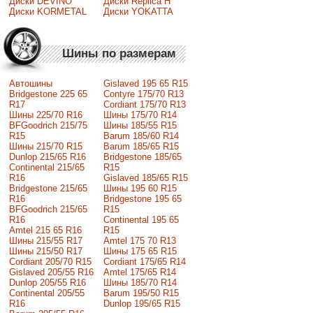
Диски DEVINO
Диски Replica H
Диски KORMETAL
Диски YOKATTA
Шины по размерам
Автошины
Gislaved 195 65 R15
Bridgestone 225 65
Contyre 175/70 R13
R17
Cordiant 175/70 R13
Шины 225/70 R16
Шины 175/70 R14
BFGoodrich 215/75
Шины 185/55 R15
R15
Barum 185/60 R14
Шины 215/70 R15
Barum 185/65 R15
Dunlop 215/65 R16
Bridgestone 185/65
Continental 215/65
R15
R16
Gislaved 185/65 R15
Bridgestone 215/65
Шины 195 60 R15
R16
Bridgestone 195 65
BFGoodrich 215/65
R15
R16
Continental 195 65
Amtel 215 65 R16
R15
Шины 215/55 R17
Amtel 175 70 R13
Шины 215/50 R17
Шины 175 65 R15
Сordiant 205/70 R15
Cordiant 175/65 R14
Gislaved 205/55 R16
Amtel 175/65 R14
Dunlop 205/55 R16
Шины 185/70 R14
Continental 205/55
Barum 195/50 R15
R16
Dunlop 195/65 R15