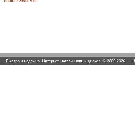
Barum 205/55 R16
Быстро и надежно. Интернет магазин шин и дисков. © 2000-2026
— Ши