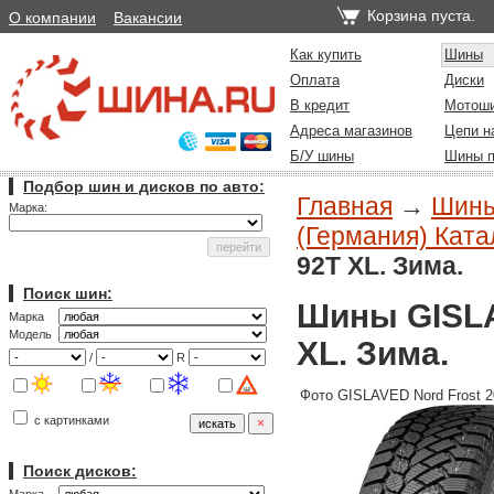
Корзина пуста.
О компании
Вакансии
Как купить
Шины
Оплата
Диски
В кредит
Мотош
Адреса магазинов
Цепи н
Б/У шины
Шины п
Подбор шин и дисков по авто:
Главная
→
Шин
Марка:
(Германия) Катал
92T XL. Зима.
Поиск шин:
Шины GISLAV
Марка
Модель
XL. Зима.
/
R
Фото GISLAVED Nord Frost 2
с картинками
Поиск дисков: