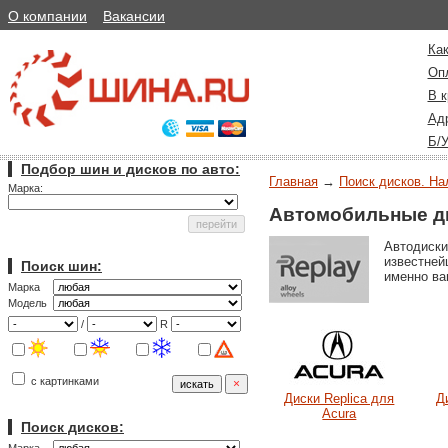
О компании
Вакансии
Как
Оп
В к
Ад
Б/
Подбор шин и дисков по авто:
Главная
→
Поиск дисков. На
Марка:
Автомобильные ди
Автодиски
известней
Поиск шин:
именно в
Марка
Модель
/
R
с картинками
Диски Replica для
Д
Acura
Поиск дисков: