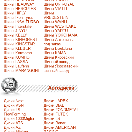
Шины HEADWAY
Шины UNIROYAL
Шины HERCULES
Шины VIATTI
Шины HIFLY
Шины
Шины Ikon Tyres
VREDESTEIN
Шины INSA TURBO
Шины WANLI
Шины Interstate
Шины WESTLAKE
Шины JINYU
Шины YARTU
Шины KELLY
Шины YOKOHAMA
Шины KINFOREST
Шины Автошины
Шины KINGSTAR
под заказ
Шины KLEBER
Шины БелШина
Шины Kormoran
Шины КАМА
Шины KUMHO
Шины Кировский
Шины LASSA
Шинный завод
Шины Laufenn
Шины Ярославский
Шины MARANGONI
шинный завод
Автодиски
Диски Next
Диски LAREX
Диски VSN
Диски DIAL
Диски LS
Диски FONDMETAL
FlowForming
Диски FUTEK
Диски 1000Miglia
Диски LS
Диски ATS
Диски Roner
Диски AZ
Диски AMERICAN
Диски Mickey
RACING