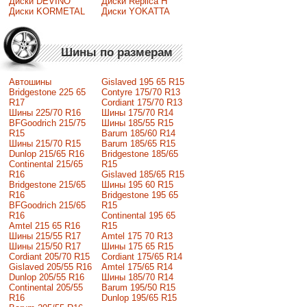
Диски DEVINO
Диски Replica H
Диски KORMETAL
Диски YOKATTA
Шины по размерам
Автошины
Gislaved 195 65 R15
Bridgestone 225 65
Contyre 175/70 R13
R17
Cordiant 175/70 R13
Шины 225/70 R16
Шины 175/70 R14
BFGoodrich 215/75
Шины 185/55 R15
R15
Barum 185/60 R14
Шины 215/70 R15
Barum 185/65 R15
Dunlop 215/65 R16
Bridgestone 185/65
Continental 215/65
R15
R16
Gislaved 185/65 R15
Bridgestone 215/65
Шины 195 60 R15
R16
Bridgestone 195 65
BFGoodrich 215/65
R15
R16
Continental 195 65
Amtel 215 65 R16
R15
Шины 215/55 R17
Amtel 175 70 R13
Шины 215/50 R17
Шины 175 65 R15
Сordiant 205/70 R15
Cordiant 175/65 R14
Gislaved 205/55 R16
Amtel 175/65 R14
Dunlop 205/55 R16
Шины 185/70 R14
Continental 205/55
Barum 195/50 R15
R16
Dunlop 195/65 R15