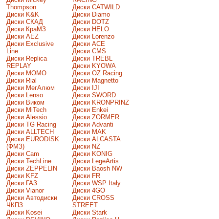
Thompson
Диски CATWILD
Диски K&K
Диски Diamo
Диски СКАД
Диски DOTZ
Диски КраМЗ
Диски HELO
Диски AEZ
Диски Lorenzo
Диски Exclusive
Диски ACE
Line
Диски CMS
Диски Replica
Диски TREBL
REPLAY
Диски KYOWA
Диски MOMO
Диски OZ Racing
Диски Rial
Диски Magnetto
Диски МегАлюм
Диски IJI
Диски Lenso
Диски SWORD
Диски Виком
Диски KRONPRINZ
Диски MiTech
Диски Enkei
Диски Alessio
Диски ZORMER
Диски TG Racing
Диски Advanti
Диски ALLTECH
Диски MAK
Диски EURODISK
Диски ALCASTA
(ФМЗ)
Диски NZ
Диски Cam
Диски KONIG
Диски TechLine
Диски LegeArtis
Диски ZEPPELIN
Диски Baosh NW
Диски KFZ
Диски FR
Диски ГАЗ
Диски WSP Italy
Диски Vianor
Диски 4GO
Диски Автодиски
Диски CROSS
ЧКПЗ
STREET
Диски Kosei
Диски Stark