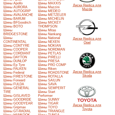
Шины Apollo
Шины MAXXIS
Диски Replica для
Шины AURORA
Шины Mazzini
Mazda
Шины AUTOGRIP
Шины MEDEO
Шины AVALANCHE
Шины METZELER
Шины BARUM
Шины MICHELIN
Шины BFGoodrich
Шины MICKEY
Шины BOTO
THOMPSON
Шины
Шины Mitas
BRIDGESTONE
Шины Nankang
Шины
Шины National
Диски Replica для
CONTINENTAL
Шины NEXEN
Opel
Шины CONTYRE
Шины NOKIAN
Шины COOPER
Шины NORDMAN
Шины CORDIANT
Шины PETLAS
Шины DAYTON
Шины PIRELLI
Шины DUNLOP
Шины PRESA
Шины Ep Tyre
Шины PRO COMP
Шины FALKEN
Шины Riken
Диски Replica для
Шины Federal
Шины ROADSTONE
Skoda
Шины FIRESTONE
Шины ROTALLA
Шины Forward
Шины SAILUN
Шины FULDA
Шины SAVA
Шины GENERAL
Шины SEMPERIT
TIRE
Шины Start
Шины GISLAVED
Performer
Шины GOODRIDE
Шины SUNNY
Шины GOODYEAR
Шины TIGAR
Диски Replica для
Шины Gripmax
Шины TOYO
Toyota
Шины GT-RADIAL
Шины TRIANGLE
Шины HANKOOK
Шины TUNGA