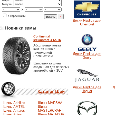
Марка
Модель
X
с картинками
Диски Replica для
Chevrolet
Новинки зимы
Continental
IceContact 3 TA/TR
Абсолютная новая
зимняя шина с
технологией
Диски Replica для
ContiFlexStud.
Geely
Шипованная шина
созданная для легковых
автомобилей и SUV.
Диски Replica для
Д
Jaguar
Каталог Шин
Шины Achilles
Шины MARSHAL
Шины AMTEL
Шины
Шины Antares
MASTERCRAFT
Шины Aplus
Шины MATADOR