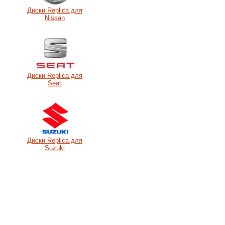
Диски Replica для
Nissan
Диски Replica для
Seat
Диски Replica для
Suzuki