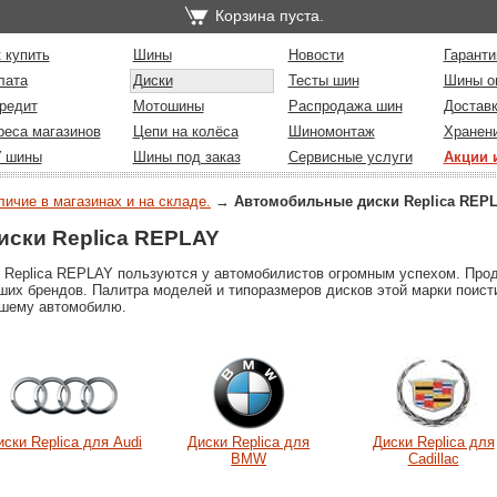
Корзина пуста.
 купить
Шины
Новости
Гаранти
лата
Диски
Тесты шин
Шины о
редит
Мотошины
Распродажа шин
Достав
реса магазинов
Цепи на колёса
Шиномонтаж
Хранен
У шины
Шины под заказ
Сервисные услуги
Акции 
личие в магазинах и на складе.
→
Автомобильные диски Replica REP
ски Replica REPLAY
 Replica REPLAY пользуются у автомобилистов огромным успехом. Прод
ших брендов. Палитра моделей и типоразмеров дисков этой марки поисти
ашему автомобилю.
иски Replica для Audi
Диски Replica для
Диски Replica для
BMW
Cadillac