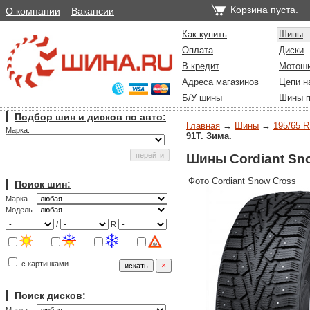
Корзина пуста.
О компании
Вакансии
Как купить
Шины
Оплата
Диски
В кредит
Мотош
Адреса магазинов
Цепи н
Б/У шины
Шины п
Подбор шин и дисков по авто:
Главная
→
Шины
→
195/65 R
Марка:
91T. Зима.
Шины Cordiant Sno
Фото Cordiant Snow Cross
Поиск шин:
Марка
Модель
/
R
с картинками
Поиск дисков: