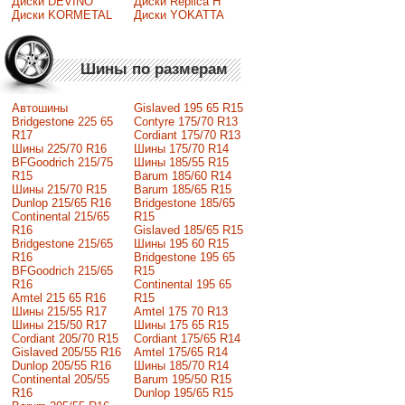
Диски DEVINO
Диски Replica H
Диски KORMETAL
Диски YOKATTA
Шины по размерам
Автошины
Gislaved 195 65 R15
Bridgestone 225 65
Contyre 175/70 R13
R17
Cordiant 175/70 R13
Шины 225/70 R16
Шины 175/70 R14
BFGoodrich 215/75
Шины 185/55 R15
R15
Barum 185/60 R14
Шины 215/70 R15
Barum 185/65 R15
Dunlop 215/65 R16
Bridgestone 185/65
Continental 215/65
R15
R16
Gislaved 185/65 R15
Bridgestone 215/65
Шины 195 60 R15
R16
Bridgestone 195 65
BFGoodrich 215/65
R15
R16
Continental 195 65
Amtel 215 65 R16
R15
Шины 215/55 R17
Amtel 175 70 R13
Шины 215/50 R17
Шины 175 65 R15
Сordiant 205/70 R15
Cordiant 175/65 R14
Gislaved 205/55 R16
Amtel 175/65 R14
Dunlop 205/55 R16
Шины 185/70 R14
Continental 205/55
Barum 195/50 R15
R16
Dunlop 195/65 R15