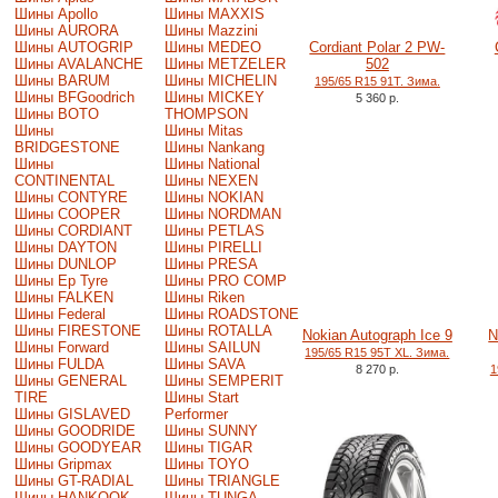
Шины Apollo
Шины MAXXIS
Шины AURORA
Шины Mazzini
Шины AUTOGRIP
Шины MEDEO
Cordiant Polar 2 PW-
Шины AVALANCHE
Шины METZELER
502
Шины BARUM
Шины MICHELIN
195/65 R15 91T. Зима.
Шины BFGoodrich
Шины MICKEY
5 360 р.
Шины BOTO
THOMPSON
Шины
Шины Mitas
BRIDGESTONE
Шины Nankang
Шины
Шины National
CONTINENTAL
Шины NEXEN
Шины CONTYRE
Шины NOKIAN
Шины COOPER
Шины NORDMAN
Шины CORDIANT
Шины PETLAS
Шины DAYTON
Шины PIRELLI
Шины DUNLOP
Шины PRESA
Шины Ep Tyre
Шины PRO COMP
Шины FALKEN
Шины Riken
Шины Federal
Шины ROADSTONE
Шины FIRESTONE
Шины ROTALLA
Nokian Autograph Ice 9
N
Шины Forward
Шины SAILUN
195/65 R15 95T XL. Зима.
Шины FULDA
Шины SAVA
8 270 р.
1
Шины GENERAL
Шины SEMPERIT
TIRE
Шины Start
Шины GISLAVED
Performer
Шины GOODRIDE
Шины SUNNY
Шины GOODYEAR
Шины TIGAR
Шины Gripmax
Шины TOYO
Шины GT-RADIAL
Шины TRIANGLE
Шины HANKOOK
Шины TUNGA