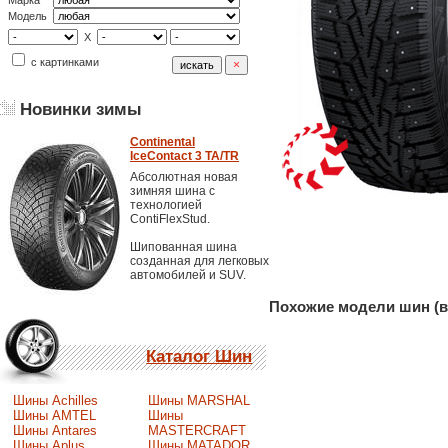
Марка
Модель
X
с картинками
Новинки зимы
Continental
IceContact 3 TA/TR
Абсолютная новая
зимняя шина с
технологией
ContiFlexStud.
Шипованная шина
созданная для легковых
автомобилей и SUV.
Похожие модели шин (в
Каталог Шин
Шины Achilles
Шины MARSHAL
Шины AMTEL
Шины
Шины Antares
MASTERCRAFT
Шины Aplus
Шины MATADOR