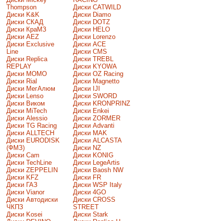
Thompson
Диски CATWILD
Диски K&K
Диски Diamo
Диски СКАД
Диски DOTZ
Диски КраМЗ
Диски HELO
Диски AEZ
Диски Lorenzo
Диски Exclusive
Диски ACE
Line
Диски CMS
Диски Replica
Диски TREBL
REPLAY
Диски KYOWA
Диски MOMO
Диски OZ Racing
Диски Rial
Диски Magnetto
Диски МегАлюм
Диски IJI
Диски Lenso
Диски SWORD
Диски Виком
Диски KRONPRINZ
Диски MiTech
Диски Enkei
Диски Alessio
Диски ZORMER
Диски TG Racing
Диски Advanti
Диски ALLTECH
Диски MAK
Диски EURODISK
Диски ALCASTA
(ФМЗ)
Диски NZ
Диски Cam
Диски KONIG
Диски TechLine
Диски LegeArtis
Диски ZEPPELIN
Диски Baosh NW
Диски KFZ
Диски FR
Диски ГАЗ
Диски WSP Italy
Диски Vianor
Диски 4GO
Диски Автодиски
Диски CROSS
ЧКПЗ
STREET
Диски Kosei
Диски Stark