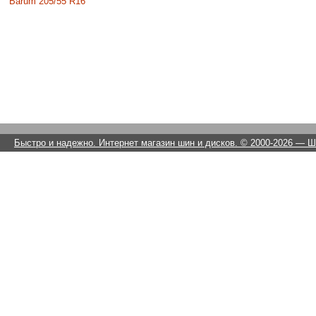
Barum 205/55 R16
Быстро и надежно. Интернет магазин шин и дисков. © 2000-2026
— Ши