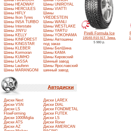
Шины HEADWAY
Шины UNIROYAL
Шины HERCULES
Шины VIATTI
Шины HIFLY
Шины
Шины Ikon Tyres
VREDESTEIN
Шины INSA TURBO
Шины WANLI
Шины Interstate
Шины WESTLAKE
Шины JINYU
Шины YARTU
Pirelli Formula Ice
Шины KELLY
Шины YOKOHAMA
195/65 R15 91T. Зима.
1
Шины KINFOREST
Шины Автошины
5 980 р.
Шины KINGSTAR
под заказ
Шины KLEBER
Шины БелШина
Шины Kormoran
Шины КАМА
Шины KUMHO
Шины Кировский
Шины LASSA
Шинный завод
Шины Laufenn
Шины Ярославский
Шины MARANGONI
шинный завод
Автодиски
Диски Next
Диски LAREX
Диски VSN
Диски DIAL
Диски LS
Диски FONDMETAL
FlowForming
Диски FUTEK
Диски 1000Miglia
Диски LS
Диски ATS
Диски Roner
Диски AZ
Диски AMERICAN
Диски Mickey
RACING