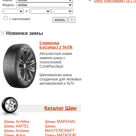
1989 Volkswagen JETTA
Марка
Модель
X
с картинками
Новинки зимы
Continental
IceContact 3 TA/TR
Абсолютная новая
зимняя шина с
технологией
ContiFlexStud.
Шипованная шина
созданная для легковых
автомобилей и SUV.
Каталог Шин
Шины Achilles
Шины MARSHAL
Шины AMTEL
Шины
Шины Antares
MASTERCRAFT
Шины Aplus
Шины MATADOR