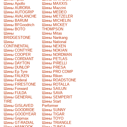
Шины Apollo
Шины MAXXIS
Шины AURORA
Шины Mazzini
Шины AUTOGRIP
Шины MEDEO
Шины AVALANCHE
Шины METZELER
Шины BARUM
Шины MICHELIN
Шины BFGoodrich
Шины MICKEY
Шины BOTO
THOMPSON
Шины
Шины Mitas
BRIDGESTONE
Шины Nankang
Шины
Шины National
CONTINENTAL
Шины NEXEN
Шины CONTYRE
Шины NOKIAN
Шины COOPER
Шины NORDMAN
Шины CORDIANT
Шины PETLAS
Шины DAYTON
Шины PIRELLI
Шины DUNLOP
Шины PRESA
Шины Ep Tyre
Шины PRO COMP
Шины FALKEN
Шины Riken
Шины Federal
Шины ROADSTONE
Шины FIRESTONE
Шины ROTALLA
Шины Forward
Шины SAILUN
Шины FULDA
Шины SAVA
Шины GENERAL
Шины SEMPERIT
TIRE
Шины Start
Шины GISLAVED
Performer
Шины GOODRIDE
Шины SUNNY
Шины GOODYEAR
Шины TIGAR
Шины Gripmax
Шины TOYO
Шины GT-RADIAL
Шины TRIANGLE
Шины HANKOOK
Шины TUNGA