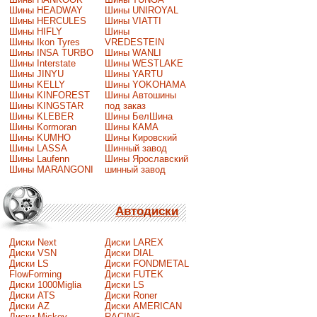
Шины HEADWAY
Шины UNIROYAL
Шины HERCULES
Шины VIATTI
Шины HIFLY
Шины
Шины Ikon Tyres
VREDESTEIN
Шины INSA TURBO
Шины WANLI
Шины Interstate
Шины WESTLAKE
Шины JINYU
Шины YARTU
Шины KELLY
Шины YOKOHAMA
Шины KINFOREST
Шины Автошины
Шины KINGSTAR
под заказ
Шины KLEBER
Шины БелШина
Шины Kormoran
Шины КАМА
Шины KUMHO
Шины Кировский
Шины LASSA
Шинный завод
Шины Laufenn
Шины Ярославский
Шины MARANGONI
шинный завод
Автодиски
Диски Next
Диски LAREX
Диски VSN
Диски DIAL
Диски LS
Диски FONDMETAL
FlowForming
Диски FUTEK
Диски 1000Miglia
Диски LS
Диски ATS
Диски Roner
Диски AZ
Диски AMERICAN
Диски Mickey
RACING