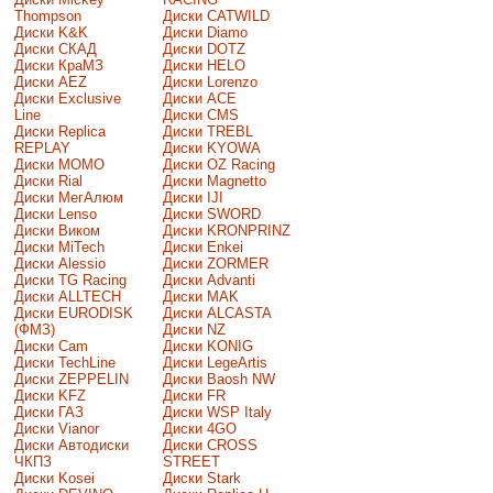
Thompson
Диски CATWILD
Диски K&K
Диски Diamo
Диски СКАД
Диски DOTZ
Диски КраМЗ
Диски HELO
Диски AEZ
Диски Lorenzo
Диски Exclusive
Диски ACE
Line
Диски CMS
Диски Replica
Диски TREBL
REPLAY
Диски KYOWA
Диски MOMO
Диски OZ Racing
Диски Rial
Диски Magnetto
Диски МегАлюм
Диски IJI
Диски Lenso
Диски SWORD
Диски Виком
Диски KRONPRINZ
Диски MiTech
Диски Enkei
Диски Alessio
Диски ZORMER
Диски TG Racing
Диски Advanti
Диски ALLTECH
Диски MAK
Диски EURODISK
Диски ALCASTA
(ФМЗ)
Диски NZ
Диски Cam
Диски KONIG
Диски TechLine
Диски LegeArtis
Диски ZEPPELIN
Диски Baosh NW
Диски KFZ
Диски FR
Диски ГАЗ
Диски WSP Italy
Диски Vianor
Диски 4GO
Диски Автодиски
Диски CROSS
ЧКПЗ
STREET
Диски Kosei
Диски Stark