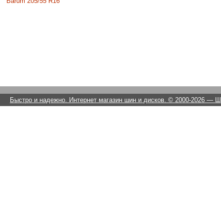
Barum 205/55 R16
Быстро и надежно. Интернет магазин шин и дисков. © 2000-2026
— Ши