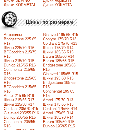
Диски DEVINO
Диски Replica H
Диски KORMETAL
Диски YOKATTA
Шины по размерам
Автошины
Gislaved 195 65 R15
Bridgestone 225 65
Contyre 175/70 R13
R17
Cordiant 175/70 R13
Шины 225/70 R16
Шины 175/70 R14
BFGoodrich 215/75
Шины 185/55 R15
R15
Barum 185/60 R14
Шины 215/70 R15
Barum 185/65 R15
Dunlop 215/65 R16
Bridgestone 185/65
Continental 215/65
R15
R16
Gislaved 185/65 R15
Bridgestone 215/65
Шины 195 60 R15
R16
Bridgestone 195 65
BFGoodrich 215/65
R15
R16
Continental 195 65
Amtel 215 65 R16
R15
Шины 215/55 R17
Amtel 175 70 R13
Шины 215/50 R17
Шины 175 65 R15
Сordiant 205/70 R15
Cordiant 175/65 R14
Gislaved 205/55 R16
Amtel 175/65 R14
Dunlop 205/55 R16
Шины 185/70 R14
Continental 205/55
Barum 195/50 R15
R16
Dunlop 195/65 R15