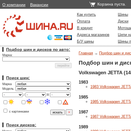
Корзина пуста.
О компании
Вакансии
Как купить
Шины
Оплата
Диски
В кредит
Мотош
Адреса магазинов
Цепи н
Б/У шины
Шины п
Подбор шин и дисков по авто:
Главная
→
Подбор шин и дис
Марка:
Подбор шин и дис
Volkswagen JETTA (14
Поиск шин:
1983
Марка
1983 Volkswagen JETTA
Модель
/
R
1985
1985 Volkswagen JETTA
1987
с картинками
1987 Volkswagen JETTA
Поиск дисков:
1989