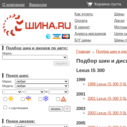
Корзина пуста.
О компании
Вакансии
Как купить
Шины
Оплата
Диски
В кредит
Мотош
Адреса магазинов
Цепи н
Б/У шины
Шины п
Подбор шин и дисков по авто:
Главная
→
Подбор шин и дис
Марка:
Подбор шин и дис
Lexus IS 300
Поиск шин:
1999
Марка
1999 Lexus IS 300 3,0L
Модель
/
R
2001
2001 Lexus IS 300 3,0L
2003
с картинками
2003 Lexus IS 300 3,0L
Поиск дисков:
2005