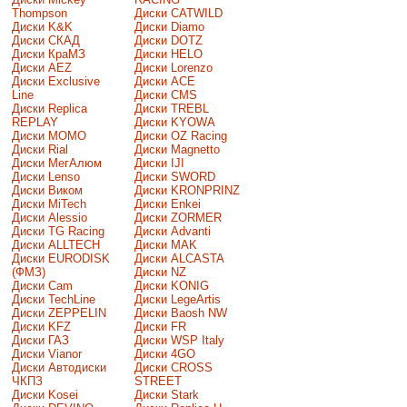
Thompson
Диски CATWILD
Диски K&K
Диски Diamo
Диски СКАД
Диски DOTZ
Диски КраМЗ
Диски HELO
Диски AEZ
Диски Lorenzo
Диски Exclusive
Диски ACE
Line
Диски CMS
Диски Replica
Диски TREBL
REPLAY
Диски KYOWA
Диски MOMO
Диски OZ Racing
Диски Rial
Диски Magnetto
Диски МегАлюм
Диски IJI
Диски Lenso
Диски SWORD
Диски Виком
Диски KRONPRINZ
Диски MiTech
Диски Enkei
Диски Alessio
Диски ZORMER
Диски TG Racing
Диски Advanti
Диски ALLTECH
Диски MAK
Диски EURODISK
Диски ALCASTA
(ФМЗ)
Диски NZ
Диски Cam
Диски KONIG
Диски TechLine
Диски LegeArtis
Диски ZEPPELIN
Диски Baosh NW
Диски KFZ
Диски FR
Диски ГАЗ
Диски WSP Italy
Диски Vianor
Диски 4GO
Диски Автодиски
Диски CROSS
ЧКПЗ
STREET
Диски Kosei
Диски Stark