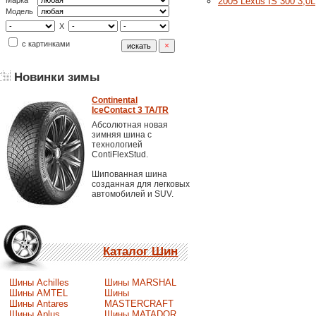
2005 Lexus IS 300 3,0L
Марка
Модель
X
с картинками
Новинки зимы
Continental
IceContact 3 TA/TR
Абсолютная новая
зимняя шина с
технологией
ContiFlexStud.
Шипованная шина
созданная для легковых
автомобилей и SUV.
Каталог Шин
Шины Achilles
Шины MARSHAL
Шины AMTEL
Шины
Шины Antares
MASTERCRAFT
Шины Aplus
Шины MATADOR