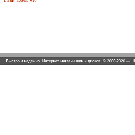
Barum 205/55 R16
Быстро и надежно. Интернет магазин шин и дисков. © 2000-2026
— Ши