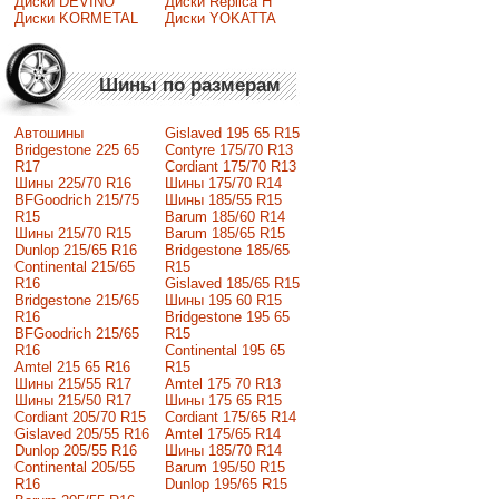
Диски DEVINO
Диски Replica H
Диски KORMETAL
Диски YOKATTA
Шины по размерам
Автошины
Gislaved 195 65 R15
Bridgestone 225 65
Contyre 175/70 R13
R17
Cordiant 175/70 R13
Шины 225/70 R16
Шины 175/70 R14
BFGoodrich 215/75
Шины 185/55 R15
R15
Barum 185/60 R14
Шины 215/70 R15
Barum 185/65 R15
Dunlop 215/65 R16
Bridgestone 185/65
Continental 215/65
R15
R16
Gislaved 185/65 R15
Bridgestone 215/65
Шины 195 60 R15
R16
Bridgestone 195 65
BFGoodrich 215/65
R15
R16
Continental 195 65
Amtel 215 65 R16
R15
Шины 215/55 R17
Amtel 175 70 R13
Шины 215/50 R17
Шины 175 65 R15
Сordiant 205/70 R15
Cordiant 175/65 R14
Gislaved 205/55 R16
Amtel 175/65 R14
Dunlop 205/55 R16
Шины 185/70 R14
Continental 205/55
Barum 195/50 R15
R16
Dunlop 195/65 R15