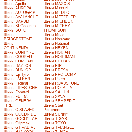
Шины Apollo
Шины MAXXIS
Шины AURORA
Шины Mazzini
Шины AUTOGRIP
Шины MEDEO
Шины AVALANCHE
Шины METZELER
Шины BARUM
Шины MICHELIN
Шины BFGoodrich
Шины MICKEY
Шины BOTO
THOMPSON
Шины
Шины Mitas
BRIDGESTONE
Шины Nankang
Шины
Шины National
CONTINENTAL
Шины NEXEN
Шины CONTYRE
Шины NOKIAN
Шины COOPER
Шины NORDMAN
Шины CORDIANT
Шины PETLAS
Шины DAYTON
Шины PIRELLI
Шины DUNLOP
Шины PRESA
Шины Ep Tyre
Шины PRO COMP
Шины FALKEN
Шины Riken
Шины Federal
Шины ROADSTONE
Шины FIRESTONE
Шины ROTALLA
Шины Forward
Шины SAILUN
Шины FULDA
Шины SAVA
Шины GENERAL
Шины SEMPERIT
TIRE
Шины Start
Шины GISLAVED
Performer
Шины GOODRIDE
Шины SUNNY
Шины GOODYEAR
Шины TIGAR
Шины Gripmax
Шины TOYO
Шины GT-RADIAL
Шины TRIANGLE
Шины HANKOOK
Шины TUNGA