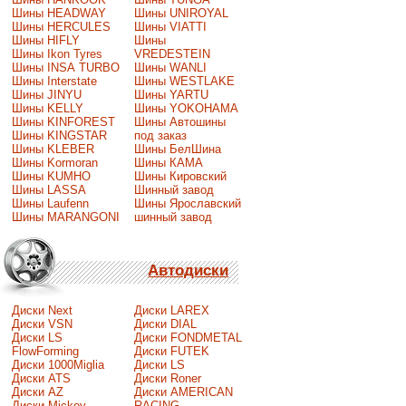
Шины HEADWAY
Шины UNIROYAL
Шины HERCULES
Шины VIATTI
Шины HIFLY
Шины
Шины Ikon Tyres
VREDESTEIN
Шины INSA TURBO
Шины WANLI
Шины Interstate
Шины WESTLAKE
Шины JINYU
Шины YARTU
Шины KELLY
Шины YOKOHAMA
Шины KINFOREST
Шины Автошины
Шины KINGSTAR
под заказ
Шины KLEBER
Шины БелШина
Шины Kormoran
Шины КАМА
Шины KUMHO
Шины Кировский
Шины LASSA
Шинный завод
Шины Laufenn
Шины Ярославский
Шины MARANGONI
шинный завод
Автодиски
Диски Next
Диски LAREX
Диски VSN
Диски DIAL
Диски LS
Диски FONDMETAL
FlowForming
Диски FUTEK
Диски 1000Miglia
Диски LS
Диски ATS
Диски Roner
Диски AZ
Диски AMERICAN
Диски Mickey
RACING