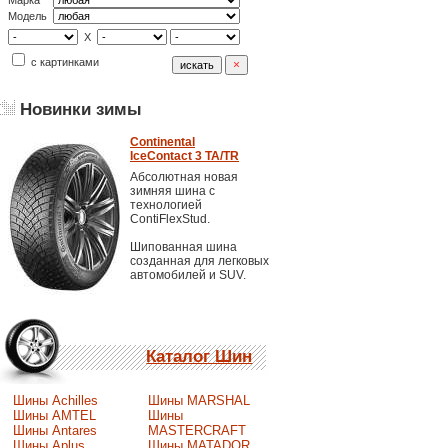
Марка
Модель
X
с картинками
Новинки зимы
Continental
IceContact 3 TA/TR
Абсолютная новая
зимняя шина с
технологией
ContiFlexStud.
Шипованная шина
созданная для легковых
автомобилей и SUV.
Каталог Шин
Шины Achilles
Шины MARSHAL
Шины AMTEL
Шины
Шины Antares
MASTERCRAFT
Шины Aplus
Шины MATADOR