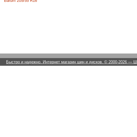
Barum 205/55 R16
Быстро и надежно. Интернет магазин шин и дисков. © 2000-2026
— Ши