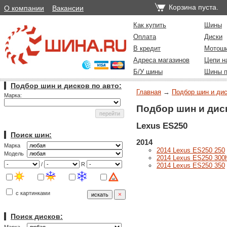
Корзина пуста.
О компании
Вакансии
Как купить
Шины
Оплата
Диски
В кредит
Мотош
Адреса магазинов
Цепи н
Б/У шины
Шины п
Подбор шин и дисков по авто:
Главная
→
Подбор шин и дис
Марка:
Подбор шин и дис
Lexus ES250
Поиск шин:
2014
Марка
2014 Lexus ES250 250
Модель
2014 Lexus ES250 300
/
R
2014 Lexus ES250 350
с картинками
Поиск дисков: