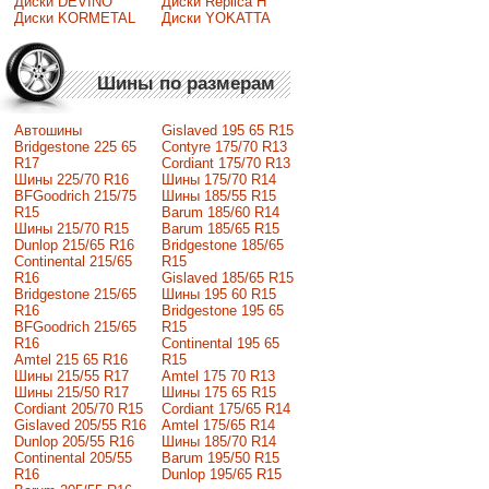
Диски DEVINO
Диски Replica H
Диски KORMETAL
Диски YOKATTA
Шины по размерам
Автошины
Gislaved 195 65 R15
Bridgestone 225 65
Contyre 175/70 R13
R17
Cordiant 175/70 R13
Шины 225/70 R16
Шины 175/70 R14
BFGoodrich 215/75
Шины 185/55 R15
R15
Barum 185/60 R14
Шины 215/70 R15
Barum 185/65 R15
Dunlop 215/65 R16
Bridgestone 185/65
Continental 215/65
R15
R16
Gislaved 185/65 R15
Bridgestone 215/65
Шины 195 60 R15
R16
Bridgestone 195 65
BFGoodrich 215/65
R15
R16
Continental 195 65
Amtel 215 65 R16
R15
Шины 215/55 R17
Amtel 175 70 R13
Шины 215/50 R17
Шины 175 65 R15
Сordiant 205/70 R15
Cordiant 175/65 R14
Gislaved 205/55 R16
Amtel 175/65 R14
Dunlop 205/55 R16
Шины 185/70 R14
Continental 205/55
Barum 195/50 R15
R16
Dunlop 195/65 R15