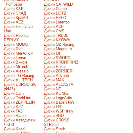
Thompson
Диски CATWILD
Диски K&K
Диски Diamo
Диски СКАД
Диски DOTZ
Диски КраМЗ
Диски HELO
Диски AEZ
Диски Lorenzo
Диски Exclusive
Диски ACE
Line
Диски CMS
Диски Replica
Диски TREBL
REPLAY
Диски KYOWA
Диски MOMO
Диски OZ Racing
Диски Rial
Диски Magnetto
Диски МегАлюм
Диски IJI
Диски Lenso
Диски SWORD
Диски Виком
Диски KRONPRINZ
Диски MiTech
Диски Enkei
Диски Alessio
Диски ZORMER
Диски TG Racing
Диски Advanti
Диски ALLTECH
Диски MAK
Диски EURODISK
Диски ALCASTA
(ФМЗ)
Диски NZ
Диски Cam
Диски KONIG
Диски TechLine
Диски LegeArtis
Диски ZEPPELIN
Диски Baosh NW
Диски KFZ
Диски FR
Диски ГАЗ
Диски WSP Italy
Диски Vianor
Диски 4GO
Диски Автодиски
Диски CROSS
ЧКПЗ
STREET
Диски Kosei
Диски Stark