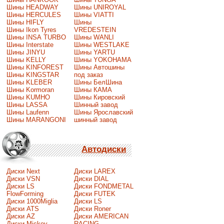
Шины HEADWAY
Шины UNIROYAL
Шины HERCULES
Шины VIATTI
Шины HIFLY
Шины
Шины Ikon Tyres
VREDESTEIN
Шины INSA TURBO
Шины WANLI
Шины Interstate
Шины WESTLAKE
Шины JINYU
Шины YARTU
Шины KELLY
Шины YOKOHAMA
Шины KINFOREST
Шины Автошины
Шины KINGSTAR
под заказ
Шины KLEBER
Шины БелШина
Шины Kormoran
Шины КАМА
Шины KUMHO
Шины Кировский
Шины LASSA
Шинный завод
Шины Laufenn
Шины Ярославский
Шины MARANGONI
шинный завод
Автодиски
Диски Next
Диски LAREX
Диски VSN
Диски DIAL
Диски LS
Диски FONDMETAL
FlowForming
Диски FUTEK
Диски 1000Miglia
Диски LS
Диски ATS
Диски Roner
Диски AZ
Диски AMERICAN
Диски Mickey
RACING