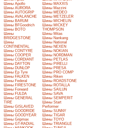
Шины Apollo
Шины MAXXIS
Шины AURORA
Шины Mazzini
Шины AUTOGRIP
Шины MEDEO
Шины AVALANCHE
Шины METZELER
Шины BARUM
Шины MICHELIN
Шины BFGoodrich
Шины MICKEY
Шины BOTO
THOMPSON
Шины
Шины Mitas
BRIDGESTONE
Шины Nankang
Шины
Шины National
CONTINENTAL
Шины NEXEN
Шины CONTYRE
Шины NOKIAN
Шины COOPER
Шины NORDMAN
Шины CORDIANT
Шины PETLAS
Шины DAYTON
Шины PIRELLI
Шины DUNLOP
Шины PRESA
Шины Ep Tyre
Шины PRO COMP
Шины FALKEN
Шины Riken
Шины Federal
Шины ROADSTONE
Шины FIRESTONE
Шины ROTALLA
Шины Forward
Шины SAILUN
Шины FULDA
Шины SAVA
Шины GENERAL
Шины SEMPERIT
TIRE
Шины Start
Шины GISLAVED
Performer
Шины GOODRIDE
Шины SUNNY
Шины GOODYEAR
Шины TIGAR
Шины Gripmax
Шины TOYO
Шины GT-RADIAL
Шины TRIANGLE
Шины HANKOOK
Шины TUNGA