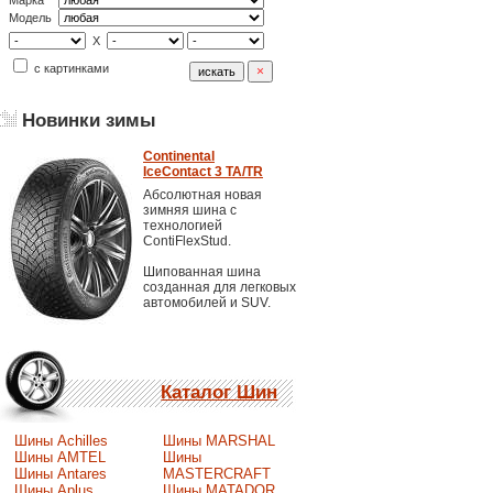
Марка
Модель
X
с картинками
Новинки зимы
Continental
IceContact 3 TA/TR
Абсолютная новая
зимняя шина с
технологией
ContiFlexStud.
Шипованная шина
созданная для легковых
автомобилей и SUV.
Каталог Шин
Шины Achilles
Шины MARSHAL
Шины AMTEL
Шины
Шины Antares
MASTERCRAFT
Шины Aplus
Шины MATADOR