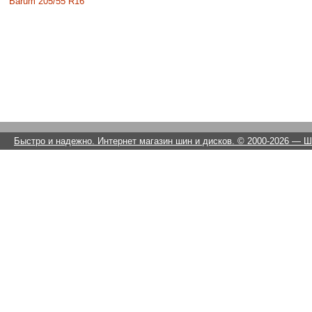
Barum 205/55 R16
Быстро и надежно. Интернет магазин шин и дисков. © 2000-2026
— Ши