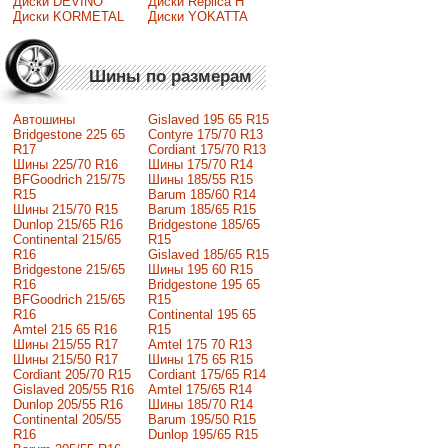
Диски DEVINO
Диски Replica H
Диски KORMETAL
Диски YOKATTA
Шины по размерам
Автошины
Gislaved 195 65 R15
Bridgestone 225 65
Contyre 175/70 R13
R17
Cordiant 175/70 R13
Шины 225/70 R16
Шины 175/70 R14
BFGoodrich 215/75
Шины 185/55 R15
R15
Barum 185/60 R14
Шины 215/70 R15
Barum 185/65 R15
Dunlop 215/65 R16
Bridgestone 185/65
Continental 215/65
R15
R16
Gislaved 185/65 R15
Bridgestone 215/65
Шины 195 60 R15
R16
Bridgestone 195 65
BFGoodrich 215/65
R15
R16
Continental 195 65
Amtel 215 65 R16
R15
Шины 215/55 R17
Amtel 175 70 R13
Шины 215/50 R17
Шины 175 65 R15
Сordiant 205/70 R15
Cordiant 175/65 R14
Gislaved 205/55 R16
Amtel 175/65 R14
Dunlop 205/55 R16
Шины 185/70 R14
Continental 205/55
Barum 195/50 R15
R16
Dunlop 195/65 R15