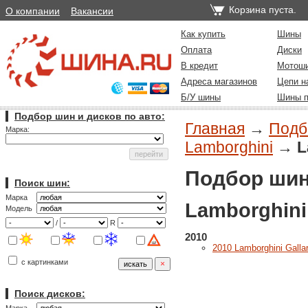
Корзина пуста.
О компании
Вакансии
Как купить
Шины
Оплата
Диски
В кредит
Мотош
Адреса магазинов
Цепи н
Б/У шины
Шины п
Подбор шин и дисков по авто:
Главная
→
Подб
Марка:
Lamborghini
→
L
Подбор шин
Поиск шин:
Марка
Lamborghini
Модель
/
R
2010
2010 Lamborghini Galla
с картинками
Поиск дисков: