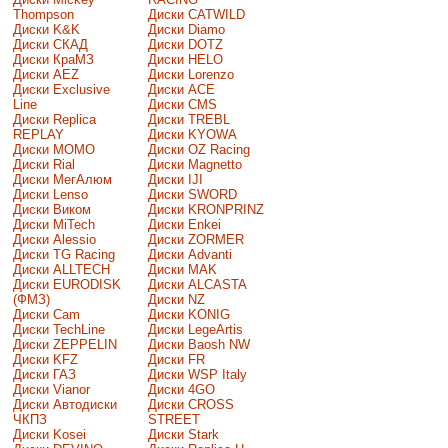
Thompson
Диски CATWILD
Диски K&K
Диски Diamo
Диски СКАД
Диски DOTZ
Диски КраМЗ
Диски HELO
Диски AEZ
Диски Lorenzo
Диски Exclusive
Диски ACE
Line
Диски CMS
Диски Replica
Диски TREBL
REPLAY
Диски KYOWA
Диски MOMO
Диски OZ Racing
Диски Rial
Диски Magnetto
Диски МегАлюм
Диски IJI
Диски Lenso
Диски SWORD
Диски Виком
Диски KRONPRINZ
Диски MiTech
Диски Enkei
Диски Alessio
Диски ZORMER
Диски TG Racing
Диски Advanti
Диски ALLTECH
Диски MAK
Диски EURODISK
Диски ALCASTA
(ФМЗ)
Диски NZ
Диски Cam
Диски KONIG
Диски TechLine
Диски LegeArtis
Диски ZEPPELIN
Диски Baosh NW
Диски KFZ
Диски FR
Диски ГАЗ
Диски WSP Italy
Диски Vianor
Диски 4GO
Диски Автодиски
Диски CROSS
ЧКПЗ
STREET
Диски Kosei
Диски Stark