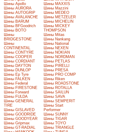
Шины Apollo
Шины MAXXIS
Шины AURORA
Шины Mazzini
Шины AUTOGRIP
Шины MEDEO
Шины AVALANCHE
Шины METZELER
Шины BARUM
Шины MICHELIN
Шины BFGoodrich
Шины MICKEY
Шины BOTO
THOMPSON
Шины
Шины Mitas
BRIDGESTONE
Шины Nankang
Шины
Шины National
CONTINENTAL
Шины NEXEN
Шины CONTYRE
Шины NOKIAN
Шины COOPER
Шины NORDMAN
Шины CORDIANT
Шины PETLAS
Шины DAYTON
Шины PIRELLI
Шины DUNLOP
Шины PRESA
Шины Ep Tyre
Шины PRO COMP
Шины FALKEN
Шины Riken
Шины Federal
Шины ROADSTONE
Шины FIRESTONE
Шины ROTALLA
Шины Forward
Шины SAILUN
Шины FULDA
Шины SAVA
Шины GENERAL
Шины SEMPERIT
TIRE
Шины Start
Шины GISLAVED
Performer
Шины GOODRIDE
Шины SUNNY
Шины GOODYEAR
Шины TIGAR
Шины Gripmax
Шины TOYO
Шины GT-RADIAL
Шины TRIANGLE
Шины HANKOOK
Шины TUNGA