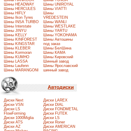
Шины HEADWAY
Шины UNIROYAL
Шины HERCULES
Шины VIATTI
Шины HIFLY
Шины
Шины Ikon Tyres
VREDESTEIN
Шины INSA TURBO
Шины WANLI
Шины Interstate
Шины WESTLAKE
Шины JINYU
Шины YARTU
Шины KELLY
Шины YOKOHAMA
Шины KINFOREST
Шины Автошины
Шины KINGSTAR
под заказ
Шины KLEBER
Шины БелШина
Шины Kormoran
Шины КАМА
Шины KUMHO
Шины Кировский
Шины LASSA
Шинный завод
Шины Laufenn
Шины Ярославский
Шины MARANGONI
шинный завод
Автодиски
Диски Next
Диски LAREX
Диски VSN
Диски DIAL
Диски LS
Диски FONDMETAL
FlowForming
Диски FUTEK
Диски 1000Miglia
Диски LS
Диски ATS
Диски Roner
Диски AZ
Диски AMERICAN
Диски Mickey
RACING