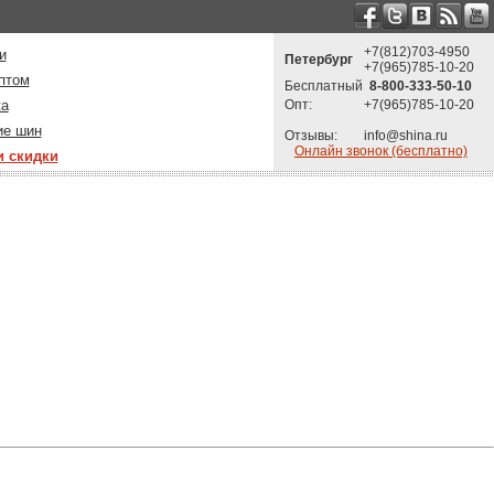
+7(812)703-4950
и
Петербург
+7(965)785-10-20
птом
Бесплатный
8-800-333-50-10
ка
Опт:
+7(965)785-10-20
ие шин
Отзывы:
info@shina.ru
Онлайн звонок (бесплатно)
и скидки
: