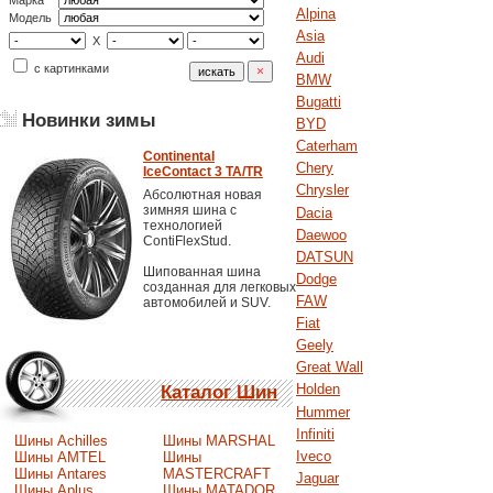
Марка
Alpina
Модель
Asia
X
Audi
с картинками
BMW
Bugatti
Новинки зимы
BYD
Caterham
Continental
Chery
IceContact 3 TA/TR
Chrysler
Абсолютная новая
зимняя шина с
Dacia
технологией
Daewoo
ContiFlexStud.
DATSUN
Шипованная шина
Dodge
созданная для легковых
FAW
автомобилей и SUV.
Fiat
Geely
Great Wall
Holden
Каталог Шин
Hummer
Infiniti
Шины Achilles
Шины MARSHAL
Iveco
Шины AMTEL
Шины
Шины Antares
MASTERCRAFT
Jaguar
Шины Aplus
Шины MATADOR