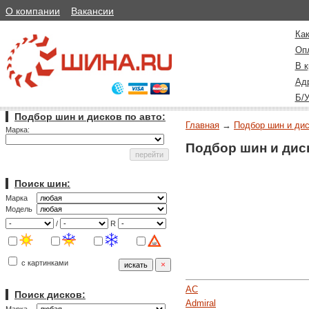
О компании
Вакансии
Как
Оп
В к
Ад
Б/
Подбор шин и дисков по авто:
Главная
→
Подбор шин и дис
Марка:
Подбор шин и дис
Поиск шин:
Марка
Модель
/
R
с картинками
AC
Поиск дисков:
Admiral