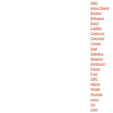
ARO
Aston Martin
Bentley
Brilliance
Buick
Cadillac
Chang an
Chevrolet
Citroen
Dadi
Daihatsu
Derways
Doninvest
Ferrari
Ford
GMC
Haima
Honda
Hyundai
Isuzu
Izh
Jeep