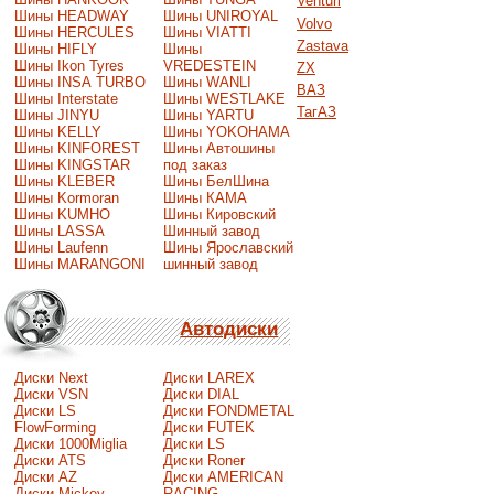
Venturi
Шины HEADWAY
Шины UNIROYAL
Volvo
Шины HERCULES
Шины VIATTI
Zastava
Шины HIFLY
Шины
Шины Ikon Tyres
VREDESTEIN
ZX
Шины INSA TURBO
Шины WANLI
ВАЗ
Шины Interstate
Шины WESTLAKE
ТагАЗ
Шины JINYU
Шины YARTU
Шины KELLY
Шины YOKOHAMA
Шины KINFOREST
Шины Автошины
Шины KINGSTAR
под заказ
Шины KLEBER
Шины БелШина
Шины Kormoran
Шины КАМА
Шины KUMHO
Шины Кировский
Шины LASSA
Шинный завод
Шины Laufenn
Шины Ярославский
Шины MARANGONI
шинный завод
Автодиски
Диски Next
Диски LAREX
Диски VSN
Диски DIAL
Диски LS
Диски FONDMETAL
FlowForming
Диски FUTEK
Диски 1000Miglia
Диски LS
Диски ATS
Диски Roner
Диски AZ
Диски AMERICAN
Диски Mickey
RACING