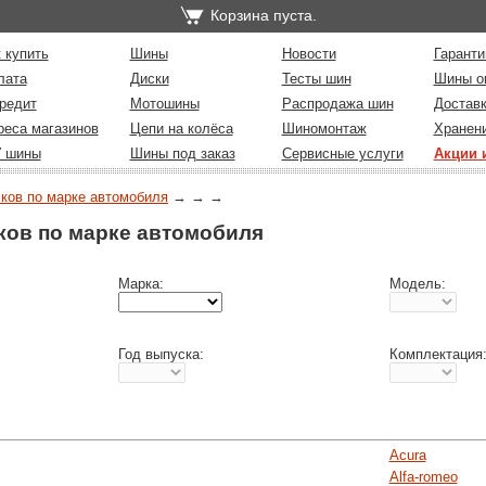
Корзина пуста.
 купить
Шины
Новости
Гаранти
лата
Диски
Тесты шин
Шины о
редит
Мотошины
Распродажа шин
Достав
реса магазинов
Цепи на колёса
Шиномонтаж
Хранен
У шины
Шины под заказ
Сервисные услуги
Акции 
ков по марке автомобиля
→
→
→
ков по марке автомобиля
Марка:
Модель:
Год выпуска:
Комплектация
Acura
Alfa-romeo