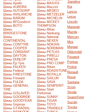
Jiangling
Шины Apollo
Шины MAXXIS
Kia
Шины AURORA
Шины Mazzini
Шины AUTOGRIP
Шины MEDEO
Lancia
Шины AVALANCHE
Шины METZELER
Lexus
Шины BARUM
Шины MICHELIN
Lincoln
Шины BFGoodrich
Шины MICKEY
Шины BOTO
THOMPSON
Maserati
Шины
Шины Mitas
Mazda
BRIDGESTONE
Шины Nankang
Шины
Шины National
Mercury
CONTINENTAL
Шины NEXEN
Mini
Шины CONTYRE
Шины NOKIAN
Morgan
Шины COOPER
Шины NORDMAN
Шины CORDIANT
Шины PETLAS
Oldsmobil
Шины DAYTON
Шины PIRELLI
Peugeot
Шины DUNLOP
Шины PRESA
Pontiac
Шины Ep Tyre
Шины PRO COMP
Шины FALKEN
Шины Riken
Proton
Шины Federal
Шины ROADSTONE
Renault
Шины FIRESTONE
Шины ROTALLA
Rover
Шины Forward
Шины SAILUN
Шины FULDA
Шины SAVA
Santana
Шины GENERAL
Шины SEMPERIT
Scion
TIRE
Шины Start
Skoda
Шины GISLAVED
Performer
Шины GOODRIDE
Шины SUNNY
SsangYong
Шины GOODYEAR
Шины TIGAR
Suzuki
Шины Gripmax
Шины TOYO
Toyota
Шины GT-RADIAL
Шины TRIANGLE
Шины HANKOOK
Шины TUNGA