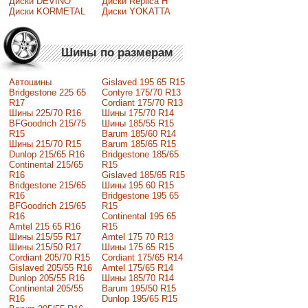
Диски DEVINO
Диски Replica H
Диски KORMETAL
Диски YOKATTA
Шины по размерам
Автошины
Gislaved 195 65 R15
Bridgestone 225 65
Contyre 175/70 R13
R17
Cordiant 175/70 R13
Шины 225/70 R16
Шины 175/70 R14
BFGoodrich 215/75
Шины 185/55 R15
R15
Barum 185/60 R14
Шины 215/70 R15
Barum 185/65 R15
Dunlop 215/65 R16
Bridgestone 185/65
Continental 215/65
R15
R16
Gislaved 185/65 R15
Bridgestone 215/65
Шины 195 60 R15
R16
Bridgestone 195 65
BFGoodrich 215/65
R15
R16
Continental 195 65
Amtel 215 65 R16
R15
Шины 215/55 R17
Amtel 175 70 R13
Шины 215/50 R17
Шины 175 65 R15
Сordiant 205/70 R15
Cordiant 175/65 R14
Gislaved 205/55 R16
Amtel 175/65 R14
Dunlop 205/55 R16
Шины 185/70 R14
Continental 205/55
Barum 195/50 R15
R16
Dunlop 195/65 R15