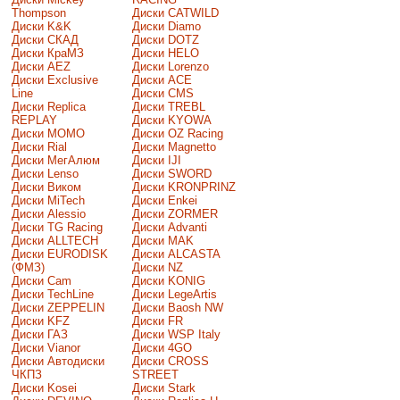
Thompson
Диски CATWILD
Диски K&K
Диски Diamo
Диски СКАД
Диски DOTZ
Диски КраМЗ
Диски HELO
Диски AEZ
Диски Lorenzo
Диски Exclusive
Диски ACE
Line
Диски CMS
Диски Replica
Диски TREBL
REPLAY
Диски KYOWA
Диски MOMO
Диски OZ Racing
Диски Rial
Диски Magnetto
Диски МегАлюм
Диски IJI
Диски Lenso
Диски SWORD
Диски Виком
Диски KRONPRINZ
Диски MiTech
Диски Enkei
Диски Alessio
Диски ZORMER
Диски TG Racing
Диски Advanti
Диски ALLTECH
Диски MAK
Диски EURODISK
Диски ALCASTA
(ФМЗ)
Диски NZ
Диски Cam
Диски KONIG
Диски TechLine
Диски LegeArtis
Диски ZEPPELIN
Диски Baosh NW
Диски KFZ
Диски FR
Диски ГАЗ
Диски WSP Italy
Диски Vianor
Диски 4GO
Диски Автодиски
Диски CROSS
ЧКПЗ
STREET
Диски Kosei
Диски Stark