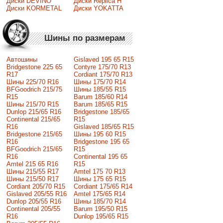
Диски DEVINO
Диски Replica H
Диски KORMETAL
Диски YOKATTA
Шины по размерам
Автошины
Gislaved 195 65 R15
Bridgestone 225 65
Contyre 175/70 R13
R17
Cordiant 175/70 R13
Шины 225/70 R16
Шины 175/70 R14
BFGoodrich 215/75
Шины 185/55 R15
R15
Barum 185/60 R14
Шины 215/70 R15
Barum 185/65 R15
Dunlop 215/65 R16
Bridgestone 185/65
Continental 215/65
R15
R16
Gislaved 185/65 R15
Bridgestone 215/65
Шины 195 60 R15
R16
Bridgestone 195 65
BFGoodrich 215/65
R15
R16
Continental 195 65
Amtel 215 65 R16
R15
Шины 215/55 R17
Amtel 175 70 R13
Шины 215/50 R17
Шины 175 65 R15
Сordiant 205/70 R15
Cordiant 175/65 R14
Gislaved 205/55 R16
Amtel 175/65 R14
Dunlop 205/55 R16
Шины 185/70 R14
Continental 205/55
Barum 195/50 R15
R16
Dunlop 195/65 R15