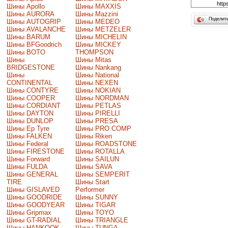
Шины Apollo
Шины MAXXIS
Шины AURORA
Шины Mazzini
Поделит
Шины AUTOGRIP
Шины MEDEO
Шины AVALANCHE
Шины METZELER
Шины BARUM
Шины MICHELIN
Шины BFGoodrich
Шины MICKEY
Шины BOTO
THOMPSON
Шины
Шины Mitas
BRIDGESTONE
Шины Nankang
Шины
Шины National
CONTINENTAL
Шины NEXEN
Шины CONTYRE
Шины NOKIAN
Шины COOPER
Шины NORDMAN
Шины CORDIANT
Шины PETLAS
Шины DAYTON
Шины PIRELLI
Шины DUNLOP
Шины PRESA
Шины Ep Tyre
Шины PRO COMP
Шины FALKEN
Шины Riken
Шины Federal
Шины ROADSTONE
Шины FIRESTONE
Шины ROTALLA
Шины Forward
Шины SAILUN
Шины FULDA
Шины SAVA
Шины GENERAL
Шины SEMPERIT
TIRE
Шины Start
Шины GISLAVED
Performer
Шины GOODRIDE
Шины SUNNY
Шины GOODYEAR
Шины TIGAR
Шины Gripmax
Шины TOYO
Шины GT-RADIAL
Шины TRIANGLE
Шины HANKOOK
Шины TUNGA