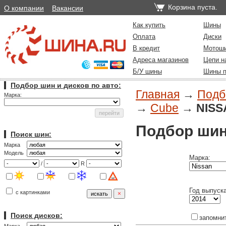
Корзина пуста.
О компании
Вакансии
Как купить
Шины
Оплата
Диски
В кредит
Мотош
Адреса магазинов
Цепи н
Б/У шины
Шины п
Подбор шин и дисков по авто:
Главная
→
Подб
Марка:
→
Cube
→
NISSA
Подбор шин
Поиск шин:
Марка
Модель
Марка:
/
R
Год выпуска
с картинками
Поиск дисков:
запомни