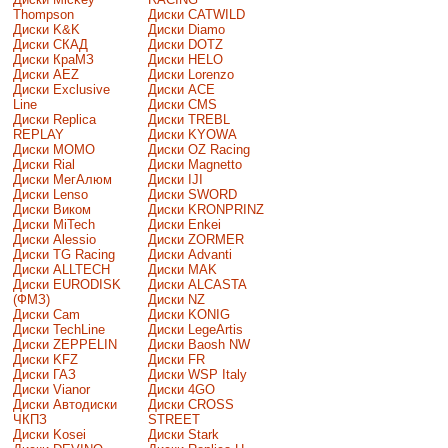
Thompson
Диски CATWILD
Диски K&K
Диски Diamo
Диски СКАД
Диски DOTZ
Диски КраМЗ
Диски HELO
Диски AEZ
Диски Lorenzo
Диски Exclusive
Диски ACE
Line
Диски CMS
Диски Replica
Диски TREBL
REPLAY
Диски KYOWA
Диски MOMO
Диски OZ Racing
Диски Rial
Диски Magnetto
Диски МегАлюм
Диски IJI
Диски Lenso
Диски SWORD
Диски Виком
Диски KRONPRINZ
Диски MiTech
Диски Enkei
Диски Alessio
Диски ZORMER
Диски TG Racing
Диски Advanti
Диски ALLTECH
Диски MAK
Диски EURODISK
Диски ALCASTA
(ФМЗ)
Диски NZ
Диски Cam
Диски KONIG
Диски TechLine
Диски LegeArtis
Диски ZEPPELIN
Диски Baosh NW
Диски KFZ
Диски FR
Диски ГАЗ
Диски WSP Italy
Диски Vianor
Диски 4GO
Диски Автодиски
Диски CROSS
ЧКПЗ
STREET
Диски Kosei
Диски Stark