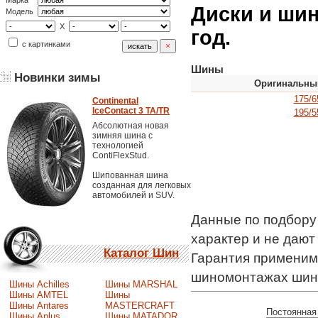
Марка
Диски и шин
Модель
X
год.
с картинками
Шины
Новинки зимы
Оригинальны
175/6
Continental
IceContact 3 TA/TR
195/5
Абсолютная новая
зимняя шина с
технологией
ContiFlexStud.
Шипованная шина
созданная для легковых
автомобилей и SUV.
Данные по подбору
характер и не даю
Каталог Шин
Гарантия применимо
шиномонтажах шин
Шины Achilles
Шины MARSHAL
Шины AMTEL
Шины
Шины Antares
MASTERCRAFT
Постоянная 
Шины Aplus
Шины MATADOR