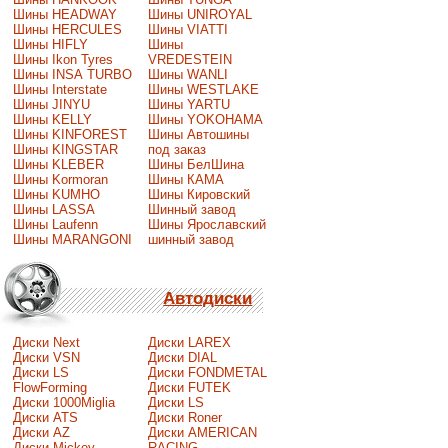
Шины HEADWAY
Шины UNIROYAL
Шины HERCULES
Шины VIATTI
Шины HIFLY
Шины
Шины Ikon Tyres
VREDESTEIN
Шины INSA TURBO
Шины WANLI
Шины Interstate
Шины WESTLAKE
Шины JINYU
Шины YARTU
Шины KELLY
Шины YOKOHAMA
Шины KINFOREST
Шины Автошины
Шины KINGSTAR
под заказ
Шины KLEBER
Шины БелШина
Шины Kormoran
Шины КАМА
Шины KUMHO
Шины Кировский
Шины LASSA
Шинный завод
Шины Laufenn
Шины Ярославский
Шины MARANGONI
шинный завод
Автодиски
Диски Next
Диски LAREX
Диски VSN
Диски DIAL
Диски LS
Диски FONDMETAL
FlowForming
Диски FUTEK
Диски 1000Miglia
Диски LS
Диски ATS
Диски Roner
Диски AZ
Диски AMERICAN
Диски Mickey
RACING