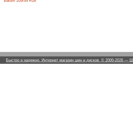
Barum 205/55 R16
Быстро и надежно. Интернет магазин шин и дисков. © 2000-2026
— Ши