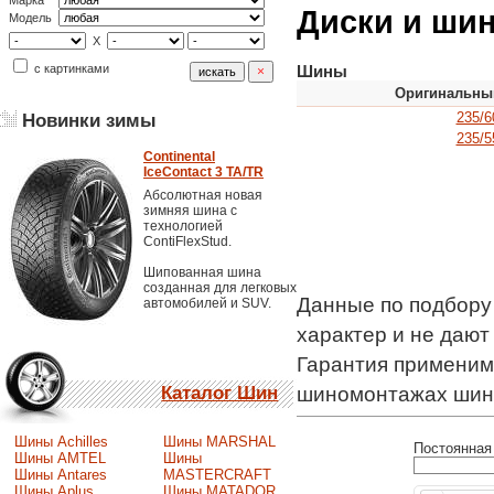
Марка
Диски и шин
Модель
X
с картинками
Шины
Оригинальны
235/6
Новинки зимы
235/5
Continental
IceContact 3 TA/TR
Абсолютная новая
зимняя шина с
технологией
ContiFlexStud.
Шипованная шина
созданная для легковых
Данные по подбору
автомобилей и SUV.
характер и не даю
Гарантия применимо
Каталог Шин
шиномонтажах шин
Шины Achilles
Шины MARSHAL
Постоянная 
Шины AMTEL
Шины
Шины Antares
MASTERCRAFT
Шины Aplus
Шины MATADOR