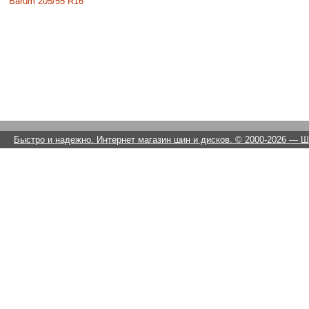
Barum 205/55 R16
Быстро и надежно. Интернет магазин шин и дисков. © 2000-2026
— Ши