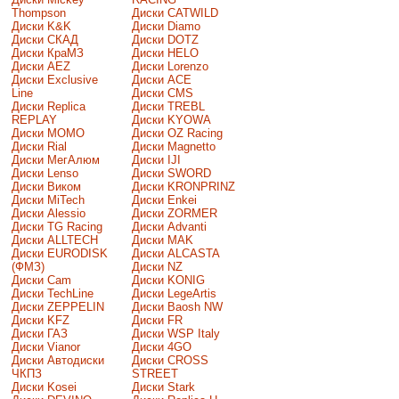
Thompson
Диски CATWILD
Диски K&K
Диски Diamo
Диски СКАД
Диски DOTZ
Диски КраМЗ
Диски HELO
Диски AEZ
Диски Lorenzo
Диски Exclusive
Диски ACE
Line
Диски CMS
Диски Replica
Диски TREBL
REPLAY
Диски KYOWA
Диски MOMO
Диски OZ Racing
Диски Rial
Диски Magnetto
Диски МегАлюм
Диски IJI
Диски Lenso
Диски SWORD
Диски Виком
Диски KRONPRINZ
Диски MiTech
Диски Enkei
Диски Alessio
Диски ZORMER
Диски TG Racing
Диски Advanti
Диски ALLTECH
Диски MAK
Диски EURODISK
Диски ALCASTA
(ФМЗ)
Диски NZ
Диски Cam
Диски KONIG
Диски TechLine
Диски LegeArtis
Диски ZEPPELIN
Диски Baosh NW
Диски KFZ
Диски FR
Диски ГАЗ
Диски WSP Italy
Диски Vianor
Диски 4GO
Диски Автодиски
Диски CROSS
ЧКПЗ
STREET
Диски Kosei
Диски Stark