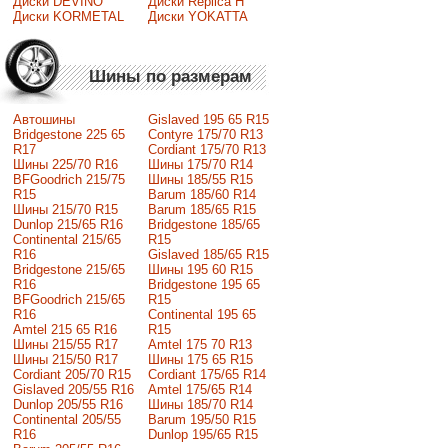
Диски DEVINO
Диски Replica H
Диски KORMETAL
Диски YOKATTA
Шины по размерам
Автошины
Gislaved 195 65 R15
Bridgestone 225 65
Contyre 175/70 R13
R17
Cordiant 175/70 R13
Шины 225/70 R16
Шины 175/70 R14
BFGoodrich 215/75
Шины 185/55 R15
R15
Barum 185/60 R14
Шины 215/70 R15
Barum 185/65 R15
Dunlop 215/65 R16
Bridgestone 185/65
Continental 215/65
R15
R16
Gislaved 185/65 R15
Bridgestone 215/65
Шины 195 60 R15
R16
Bridgestone 195 65
BFGoodrich 215/65
R15
R16
Continental 195 65
Amtel 215 65 R16
R15
Шины 215/55 R17
Amtel 175 70 R13
Шины 215/50 R17
Шины 175 65 R15
Сordiant 205/70 R15
Cordiant 175/65 R14
Gislaved 205/55 R16
Amtel 175/65 R14
Dunlop 205/55 R16
Шины 185/70 R14
Continental 205/55
Barum 195/50 R15
R16
Dunlop 195/65 R15