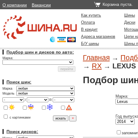
Корзина пуста.
О компании
Вакансии
Как купить
Шины
Оплата
Диски
В кредит
Мотош
Адреса магазинов
Цепи н
Б/У шины
Шины п
Подбор шин и дисков по авто:
Главная
→
Подб
Марка:
→
RX
→
LEXUS R
Подбор шин
Поиск шин:
Марка
Модель
Марка:
/
R
Год выпуска
с картинками
Поиск дисков:
запомни