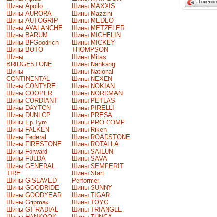
Поделит
Шины Apollo
Шины MAXXIS
Шины AURORA
Шины Mazzini
Шины AUTOGRIP
Шины MEDEO
Шины AVALANCHE
Шины METZELER
Шины BARUM
Шины MICHELIN
Шины BFGoodrich
Шины MICKEY
Шины BOTO
THOMPSON
Шины
Шины Mitas
BRIDGESTONE
Шины Nankang
Шины
Шины National
CONTINENTAL
Шины NEXEN
Шины CONTYRE
Шины NOKIAN
Шины COOPER
Шины NORDMAN
Шины CORDIANT
Шины PETLAS
Шины DAYTON
Шины PIRELLI
Шины DUNLOP
Шины PRESA
Шины Ep Tyre
Шины PRO COMP
Шины FALKEN
Шины Riken
Шины Federal
Шины ROADSTONE
Шины FIRESTONE
Шины ROTALLA
Шины Forward
Шины SAILUN
Шины FULDA
Шины SAVA
Шины GENERAL
Шины SEMPERIT
TIRE
Шины Start
Шины GISLAVED
Performer
Шины GOODRIDE
Шины SUNNY
Шины GOODYEAR
Шины TIGAR
Шины Gripmax
Шины TOYO
Шины GT-RADIAL
Шины TRIANGLE
Шины HANKOOK
Шины TUNGA