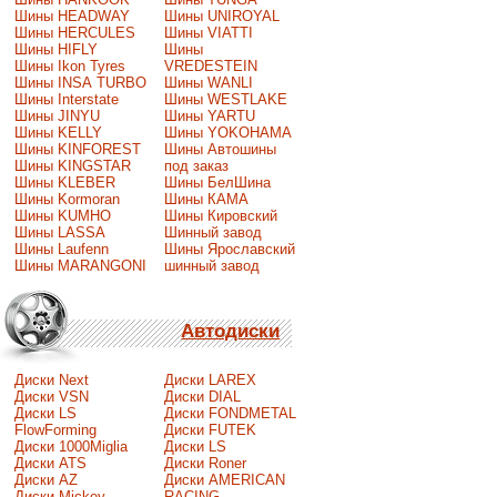
Шины HEADWAY
Шины UNIROYAL
Шины HERCULES
Шины VIATTI
Шины HIFLY
Шины
Шины Ikon Tyres
VREDESTEIN
Шины INSA TURBO
Шины WANLI
Шины Interstate
Шины WESTLAKE
Шины JINYU
Шины YARTU
Шины KELLY
Шины YOKOHAMA
Шины KINFOREST
Шины Автошины
Шины KINGSTAR
под заказ
Шины KLEBER
Шины БелШина
Шины Kormoran
Шины КАМА
Шины KUMHO
Шины Кировский
Шины LASSA
Шинный завод
Шины Laufenn
Шины Ярославский
Шины MARANGONI
шинный завод
Автодиски
Диски Next
Диски LAREX
Диски VSN
Диски DIAL
Диски LS
Диски FONDMETAL
FlowForming
Диски FUTEK
Диски 1000Miglia
Диски LS
Диски ATS
Диски Roner
Диски AZ
Диски AMERICAN
Диски Mickey
RACING