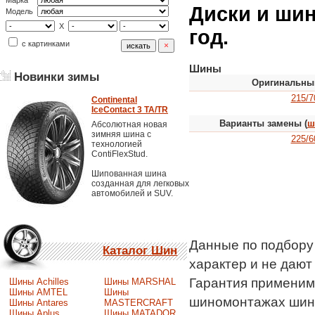
Марка
Диски и шины
Модель
X
год.
с картинками
Шины
Новинки зимы
Оригинальны
215/7
Continental
IceContact 3 TA/TR
Варианты замены (
ш
Абсолютная новая
зимняя шина с
225/6
технологией
ContiFlexStud.
Шипованная шина
созданная для легковых
автомобилей и SUV.
Данные по подбору
Каталог Шин
характер и не даю
Гарантия применимо
Шины Achilles
Шины MARSHAL
Шины AMTEL
Шины
шиномонтажах шин
Шины Antares
MASTERCRAFT
Шины Aplus
Шины MATADOR