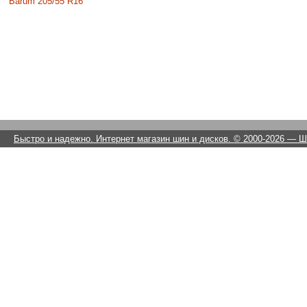
Barum 205/55 R16
Быстро и надежно. Интернет магазин шин и дисков. © 2000-2026
— Ши