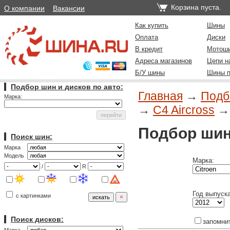
Корзина пуста.
О компании
Вакансии
Как купить
Шины
Оплата
Диски
В кредит
Мотош
Адреса магазинов
Цепи н
Б/У шины
Шины п
Подбор шин и дисков по авто:
Главная
→
Подб
Марка:
→
C4 Aircross
Подбор шин
Поиск шин:
Марка
Модель
Марка:
/
R
Год выпуска
с картинками
Поиск дисков:
запомни