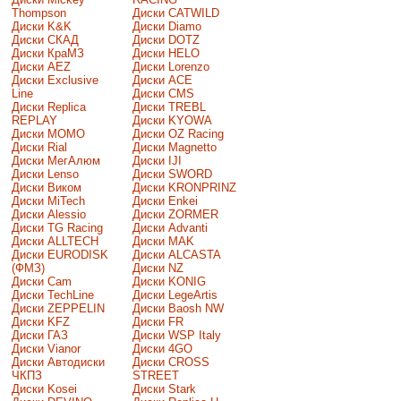
Thompson
Диски CATWILD
Диски K&K
Диски Diamo
Диски СКАД
Диски DOTZ
Диски КраМЗ
Диски HELO
Диски AEZ
Диски Lorenzo
Диски Exclusive
Диски ACE
Line
Диски CMS
Диски Replica
Диски TREBL
REPLAY
Диски KYOWA
Диски MOMO
Диски OZ Racing
Диски Rial
Диски Magnetto
Диски МегАлюм
Диски IJI
Диски Lenso
Диски SWORD
Диски Виком
Диски KRONPRINZ
Диски MiTech
Диски Enkei
Диски Alessio
Диски ZORMER
Диски TG Racing
Диски Advanti
Диски ALLTECH
Диски MAK
Диски EURODISK
Диски ALCASTA
(ФМЗ)
Диски NZ
Диски Cam
Диски KONIG
Диски TechLine
Диски LegeArtis
Диски ZEPPELIN
Диски Baosh NW
Диски KFZ
Диски FR
Диски ГАЗ
Диски WSP Italy
Диски Vianor
Диски 4GO
Диски Автодиски
Диски CROSS
ЧКПЗ
STREET
Диски Kosei
Диски Stark