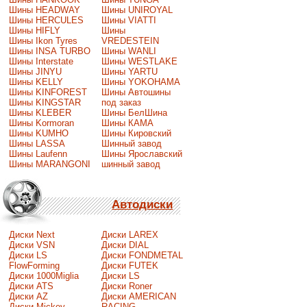
Шины HEADWAY
Шины UNIROYAL
Шины HERCULES
Шины VIATTI
Шины HIFLY
Шины
Шины Ikon Tyres
VREDESTEIN
Шины INSA TURBO
Шины WANLI
Шины Interstate
Шины WESTLAKE
Шины JINYU
Шины YARTU
Шины KELLY
Шины YOKOHAMA
Шины KINFOREST
Шины Автошины
Шины KINGSTAR
под заказ
Шины KLEBER
Шины БелШина
Шины Kormoran
Шины КАМА
Шины KUMHO
Шины Кировский
Шины LASSA
Шинный завод
Шины Laufenn
Шины Ярославский
Шины MARANGONI
шинный завод
Автодиски
Диски Next
Диски LAREX
Диски VSN
Диски DIAL
Диски LS
Диски FONDMETAL
FlowForming
Диски FUTEK
Диски 1000Miglia
Диски LS
Диски ATS
Диски Roner
Диски AZ
Диски AMERICAN
Диски Mickey
RACING