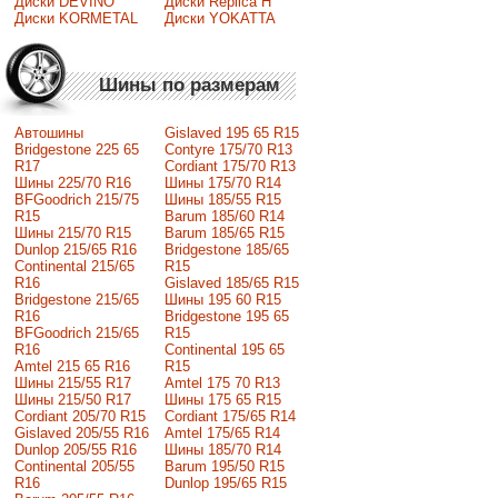
Диски DEVINO
Диски Replica H
Диски KORMETAL
Диски YOKATTA
Шины по размерам
Автошины
Gislaved 195 65 R15
Bridgestone 225 65
Contyre 175/70 R13
R17
Cordiant 175/70 R13
Шины 225/70 R16
Шины 175/70 R14
BFGoodrich 215/75
Шины 185/55 R15
R15
Barum 185/60 R14
Шины 215/70 R15
Barum 185/65 R15
Dunlop 215/65 R16
Bridgestone 185/65
Continental 215/65
R15
R16
Gislaved 185/65 R15
Bridgestone 215/65
Шины 195 60 R15
R16
Bridgestone 195 65
BFGoodrich 215/65
R15
R16
Continental 195 65
Amtel 215 65 R16
R15
Шины 215/55 R17
Amtel 175 70 R13
Шины 215/50 R17
Шины 175 65 R15
Сordiant 205/70 R15
Cordiant 175/65 R14
Gislaved 205/55 R16
Amtel 175/65 R14
Dunlop 205/55 R16
Шины 185/70 R14
Continental 205/55
Barum 195/50 R15
R16
Dunlop 195/65 R15