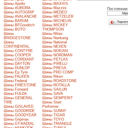
Шины Apollo
Шины MAXXIS
Шины AURORA
Шины Mazzini
Постоянная 
Шины AUTOGRIP
Шины MEDEO
Шины AVALANCHE
Шины METZELER
Шины BARUM
Шины MICHELIN
Поделит
Шины BFGoodrich
Шины MICKEY
Шины BOTO
THOMPSON
Шины
Шины Mitas
BRIDGESTONE
Шины Nankang
Шины
Шины National
CONTINENTAL
Шины NEXEN
Шины CONTYRE
Шины NOKIAN
Шины COOPER
Шины NORDMAN
Шины CORDIANT
Шины PETLAS
Шины DAYTON
Шины PIRELLI
Шины DUNLOP
Шины PRESA
Шины Ep Tyre
Шины PRO COMP
Шины FALKEN
Шины Riken
Шины Federal
Шины ROADSTONE
Шины FIRESTONE
Шины ROTALLA
Шины Forward
Шины SAILUN
Шины FULDA
Шины SAVA
Шины GENERAL
Шины SEMPERIT
TIRE
Шины Start
Шины GISLAVED
Performer
Шины GOODRIDE
Шины SUNNY
Шины GOODYEAR
Шины TIGAR
Шины Gripmax
Шины TOYO
Шины GT-RADIAL
Шины TRIANGLE
Шины HANKOOK
Шины TUNGA