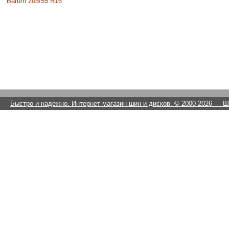
Barum 205/55 R16
Быстро и надежно. Интернет магазин шин и дисков. © 2000-2026
— Ши