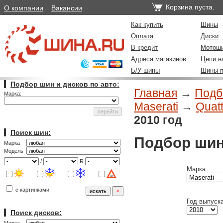
Корзина пуста.
О компании
Вакансии
Как купить
Шины
Оплата
Диски
В кредит
Мотош
Адреса магазинов
Цепи н
Б/У шины
Шины п
Подбор шин и дисков по авто:
Главная
→
Подб
Марка:
Maserati
→
Quatt
2010 год
Поиск шин:
Подбор шин
Марка
Модель
/
R
Марка:
с картинками
Год выпуска
Поиск дисков: