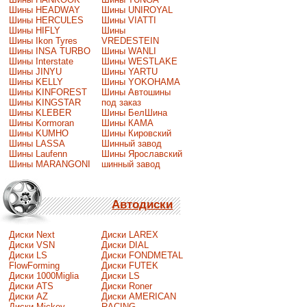
Шины HEADWAY
Шины UNIROYAL
Шины HERCULES
Шины VIATTI
Шины HIFLY
Шины
Шины Ikon Tyres
VREDESTEIN
Шины INSA TURBO
Шины WANLI
Шины Interstate
Шины WESTLAKE
Шины JINYU
Шины YARTU
Шины KELLY
Шины YOKOHAMA
Шины KINFOREST
Шины Автошины
Шины KINGSTAR
под заказ
Шины KLEBER
Шины БелШина
Шины Kormoran
Шины КАМА
Шины KUMHO
Шины Кировский
Шины LASSA
Шинный завод
Шины Laufenn
Шины Ярославский
Шины MARANGONI
шинный завод
Автодиски
Диски Next
Диски LAREX
Диски VSN
Диски DIAL
Диски LS
Диски FONDMETAL
FlowForming
Диски FUTEK
Диски 1000Miglia
Диски LS
Диски ATS
Диски Roner
Диски AZ
Диски AMERICAN
Диски Mickey
RACING