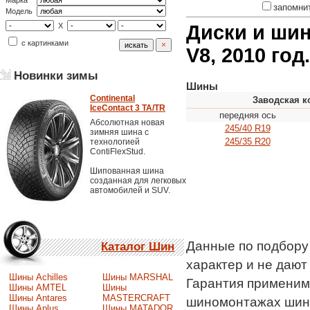
Марка
запомни
Модель
X
Диски и шины
с картинками
V8, 2010 год.
Новинки зимы
Шины
Continental
Заводская к
IceContact 3 TA/TR
передняя ось
Абсолютная новая
245/40 R19
зимняя шина с
245/35 R20
технологией
ContiFlexStud.
Шипованная шина
созданная для легковых
автомобилей и SUV.
Данные по подбору
Каталог Шин
характер и не даю
Шины Achilles
Шины MARSHAL
Гарантия применимо
Шины AMTEL
Шины
Шины Antares
MASTERCRAFT
шиномонтажах шин
Шины Aplus
Шины MATADOR