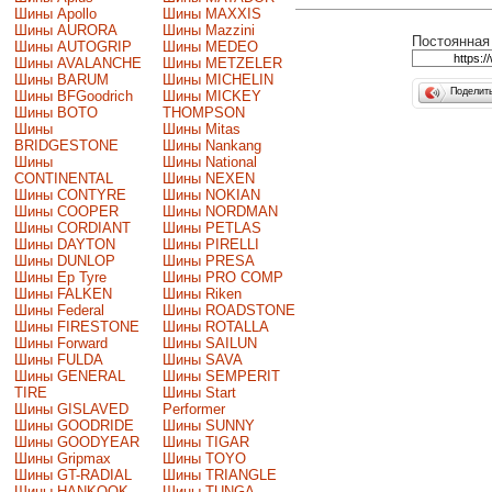
Шины Apollo
Шины MAXXIS
Шины AURORA
Шины Mazzini
Постоянная 
Шины AUTOGRIP
Шины MEDEO
Шины AVALANCHE
Шины METZELER
Шины BARUM
Шины MICHELIN
Поделит
Шины BFGoodrich
Шины MICKEY
Шины BOTO
THOMPSON
Шины
Шины Mitas
BRIDGESTONE
Шины Nankang
Шины
Шины National
CONTINENTAL
Шины NEXEN
Шины CONTYRE
Шины NOKIAN
Шины COOPER
Шины NORDMAN
Шины CORDIANT
Шины PETLAS
Шины DAYTON
Шины PIRELLI
Шины DUNLOP
Шины PRESA
Шины Ep Tyre
Шины PRO COMP
Шины FALKEN
Шины Riken
Шины Federal
Шины ROADSTONE
Шины FIRESTONE
Шины ROTALLA
Шины Forward
Шины SAILUN
Шины FULDA
Шины SAVA
Шины GENERAL
Шины SEMPERIT
TIRE
Шины Start
Шины GISLAVED
Performer
Шины GOODRIDE
Шины SUNNY
Шины GOODYEAR
Шины TIGAR
Шины Gripmax
Шины TOYO
Шины GT-RADIAL
Шины TRIANGLE
Шины HANKOOK
Шины TUNGA