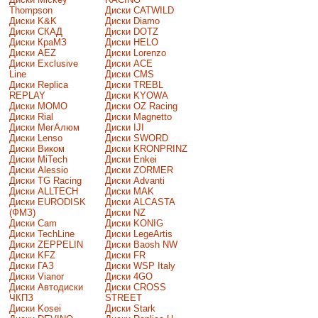
Thompson
Диски CATWILD
Диски K&K
Диски Diamo
Диски СКАД
Диски DOTZ
Диски КраМЗ
Диски HELO
Диски AEZ
Диски Lorenzo
Диски Exclusive
Диски ACE
Line
Диски CMS
Диски Replica
Диски TREBL
REPLAY
Диски KYOWA
Диски MOMO
Диски OZ Racing
Диски Rial
Диски Magnetto
Диски МегАлюм
Диски IJI
Диски Lenso
Диски SWORD
Диски Виком
Диски KRONPRINZ
Диски MiTech
Диски Enkei
Диски Alessio
Диски ZORMER
Диски TG Racing
Диски Advanti
Диски ALLTECH
Диски MAK
Диски EURODISK
Диски ALCASTA
(ФМЗ)
Диски NZ
Диски Cam
Диски KONIG
Диски TechLine
Диски LegeArtis
Диски ZEPPELIN
Диски Baosh NW
Диски KFZ
Диски FR
Диски ГАЗ
Диски WSP Italy
Диски Vianor
Диски 4GO
Диски Автодиски
Диски CROSS
ЧКПЗ
STREET
Диски Kosei
Диски Stark