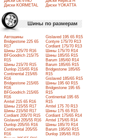
Диски DEVINO
Диски Replica H
Диски KORMETAL
Диски YOKATTA
Шины по размерам
Автошины
Gislaved 195 65 R15
Bridgestone 225 65
Contyre 175/70 R13
R17
Cordiant 175/70 R13
Шины 225/70 R16
Шины 175/70 R14
BFGoodrich 215/75
Шины 185/55 R15
R15
Barum 185/60 R14
Шины 215/70 R15
Barum 185/65 R15
Dunlop 215/65 R16
Bridgestone 185/65
Continental 215/65
R15
R16
Gislaved 185/65 R15
Bridgestone 215/65
Шины 195 60 R15
R16
Bridgestone 195 65
BFGoodrich 215/65
R15
R16
Continental 195 65
Amtel 215 65 R16
R15
Шины 215/55 R17
Amtel 175 70 R13
Шины 215/50 R17
Шины 175 65 R15
Сordiant 205/70 R15
Cordiant 175/65 R14
Gislaved 205/55 R16
Amtel 175/65 R14
Dunlop 205/55 R16
Шины 185/70 R14
Continental 205/55
Barum 195/50 R15
R16
Dunlop 195/65 R15