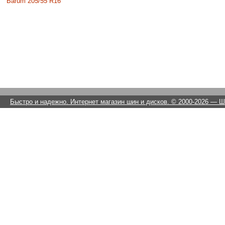
Barum 205/55 R16
Быстро и надежно. Интернет магазин шин и дисков. © 2000-2026
— Ши