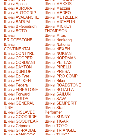
Шины Apollo
Шины MAXXIS
Шины AURORA
Шины Mazzini
Шины AUTOGRIP
Шины MEDEO
Шины AVALANCHE
Шины METZELER
Шины BARUM
Шины MICHELIN
Шины BFGoodrich
Шины MICKEY
Шины BOTO
THOMPSON
Шины
Шины Mitas
BRIDGESTONE
Шины Nankang
Шины
Шины National
CONTINENTAL
Шины NEXEN
Шины CONTYRE
Шины NOKIAN
Шины COOPER
Шины NORDMAN
Шины CORDIANT
Шины PETLAS
Шины DAYTON
Шины PIRELLI
Шины DUNLOP
Шины PRESA
Шины Ep Tyre
Шины PRO COMP
Шины FALKEN
Шины Riken
Шины Federal
Шины ROADSTONE
Шины FIRESTONE
Шины ROTALLA
Шины Forward
Шины SAILUN
Шины FULDA
Шины SAVA
Шины GENERAL
Шины SEMPERIT
TIRE
Шины Start
Шины GISLAVED
Performer
Шины GOODRIDE
Шины SUNNY
Шины GOODYEAR
Шины TIGAR
Шины Gripmax
Шины TOYO
Шины GT-RADIAL
Шины TRIANGLE
Шины HANKOOK
Шины TUNGA