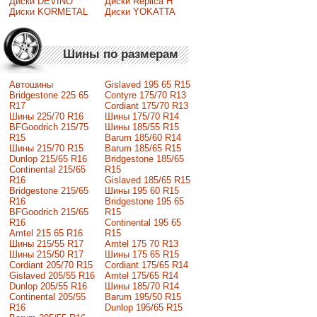
Диски DEVINO
Диски Replica H
Диски KORMETAL
Диски YOKATTA
Шины по размерам
Автошины
Gislaved 195 65 R15
Bridgestone 225 65
Contyre 175/70 R13
R17
Cordiant 175/70 R13
Шины 225/70 R16
Шины 175/70 R14
BFGoodrich 215/75
Шины 185/55 R15
R15
Barum 185/60 R14
Шины 215/70 R15
Barum 185/65 R15
Dunlop 215/65 R16
Bridgestone 185/65
Continental 215/65
R15
R16
Gislaved 185/65 R15
Bridgestone 215/65
Шины 195 60 R15
R16
Bridgestone 195 65
BFGoodrich 215/65
R15
R16
Continental 195 65
Amtel 215 65 R16
R15
Шины 215/55 R17
Amtel 175 70 R13
Шины 215/50 R17
Шины 175 65 R15
Сordiant 205/70 R15
Cordiant 175/65 R14
Gislaved 205/55 R16
Amtel 175/65 R14
Dunlop 205/55 R16
Шины 185/70 R14
Continental 205/55
Barum 195/50 R15
R16
Dunlop 195/65 R15