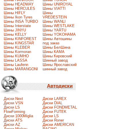
Шины HEADWAY
Шины UNIROYAL
Шины HERCULES
Шины VIATTI
Шины HIFLY
Шины
Шины Ikon Tyres
VREDESTEIN
Шины INSA TURBO
Шины WANLI
Шины Interstate
Шины WESTLAKE
Шины JINYU
Шины YARTU
Шины KELLY
Шины YOKOHAMA
Шины KINFOREST
Шины Автошины
Шины KINGSTAR
под заказ
Шины KLEBER
Шины БелШина
Шины Kormoran
Шины КАМА
Шины KUMHO
Шины Кировский
Шины LASSA
Шинный завод
Шины Laufenn
Шины Ярославский
Шины MARANGONI
шинный завод
Автодиски
Диски Next
Диски LAREX
Диски VSN
Диски DIAL
Диски LS
Диски FONDMETAL
FlowForming
Диски FUTEK
Диски 1000Miglia
Диски LS
Диски ATS
Диски Roner
Диски AZ
Диски AMERICAN
Диски Mickey
RACING