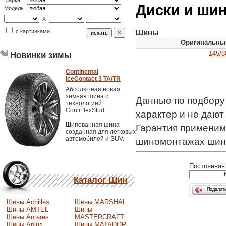
Марка
Диски и шины
Модель
X
с картинками
Шины
Оригинальны
145/8
Новинки зимы
Continental
IceContact 3 TA/TR
Абсолютная новая
зимняя шина с
Данные по подбору
технологией
ContiFlexStud.
характер и не даю
Шипованная шина
Гарантия применимо
созданная для легковых
автомобилей и SUV.
шиномонтажах шин
Постоянная 
Каталог Шин
Поделит
Шины Achilles
Шины MARSHAL
Шины AMTEL
Шины
Шины Antares
MASTERCRAFT
Шины Aplus
Шины MATADOR