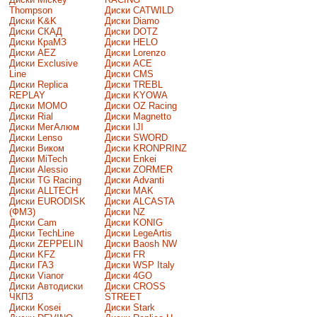
Thompson
Диски CATWILD
Диски K&K
Диски Diamo
Диски СКАД
Диски DOTZ
Диски КраМЗ
Диски HELO
Диски AEZ
Диски Lorenzo
Диски Exclusive
Диски ACE
Line
Диски CMS
Диски Replica
Диски TREBL
REPLAY
Диски KYOWA
Диски MOMO
Диски OZ Racing
Диски Rial
Диски Magnetto
Диски МегАлюм
Диски IJI
Диски Lenso
Диски SWORD
Диски Виком
Диски KRONPRINZ
Диски MiTech
Диски Enkei
Диски Alessio
Диски ZORMER
Диски TG Racing
Диски Advanti
Диски ALLTECH
Диски MAK
Диски EURODISK
Диски ALCASTA
(ФМЗ)
Диски NZ
Диски Cam
Диски KONIG
Диски TechLine
Диски LegeArtis
Диски ZEPPELIN
Диски Baosh NW
Диски KFZ
Диски FR
Диски ГАЗ
Диски WSP Italy
Диски Vianor
Диски 4GO
Диски Автодиски
Диски CROSS
ЧКПЗ
STREET
Диски Kosei
Диски Stark