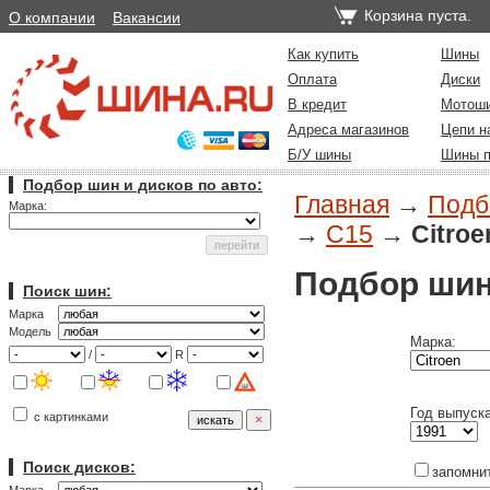
Корзина пуста.
О компании
Вакансии
Как купить
Шины
Оплата
Диски
В кредит
Мотош
Адреса магазинов
Цепи н
Б/У шины
Шины п
Подбор шин и дисков по авто:
Главная
→
Подб
Марка:
→
C15
→
Citroe
Подбор шин
Поиск шин:
Марка
Модель
Марка:
/
R
Год выпуска
с картинками
Поиск дисков:
запомни