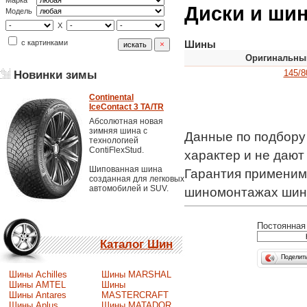
Марка
Диски и шины
Модель
X
с картинками
Шины
Оригинальны
145/8
Новинки зимы
Continental
IceContact 3 TA/TR
Абсолютная новая
зимняя шина с
Данные по подбору
технологией
ContiFlexStud.
характер и не даю
Шипованная шина
Гарантия применимо
созданная для легковых
автомобилей и SUV.
шиномонтажах шин
Постоянная 
Каталог Шин
Поделит
Шины Achilles
Шины MARSHAL
Шины AMTEL
Шины
Шины Antares
MASTERCRAFT
Шины Aplus
Шины MATADOR