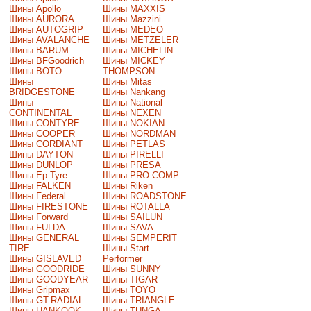
Шины Apollo
Шины MAXXIS
Шины AURORA
Шины Mazzini
Шины AUTOGRIP
Шины MEDEO
Шины AVALANCHE
Шины METZELER
Шины BARUM
Шины MICHELIN
Шины BFGoodrich
Шины MICKEY
Шины BOTO
THOMPSON
Шины
Шины Mitas
BRIDGESTONE
Шины Nankang
Шины
Шины National
CONTINENTAL
Шины NEXEN
Шины CONTYRE
Шины NOKIAN
Шины COOPER
Шины NORDMAN
Шины CORDIANT
Шины PETLAS
Шины DAYTON
Шины PIRELLI
Шины DUNLOP
Шины PRESA
Шины Ep Tyre
Шины PRO COMP
Шины FALKEN
Шины Riken
Шины Federal
Шины ROADSTONE
Шины FIRESTONE
Шины ROTALLA
Шины Forward
Шины SAILUN
Шины FULDA
Шины SAVA
Шины GENERAL
Шины SEMPERIT
TIRE
Шины Start
Шины GISLAVED
Performer
Шины GOODRIDE
Шины SUNNY
Шины GOODYEAR
Шины TIGAR
Шины Gripmax
Шины TOYO
Шины GT-RADIAL
Шины TRIANGLE
Шины HANKOOK
Шины TUNGA