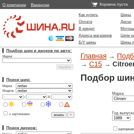
Корзина пуста.
О компании
Вакансии
Как купить
Шины
Оплата
Диски
В кредит
Мотош
Адреса магазинов
Цепи н
Б/У шины
Шины п
Подбор шин и дисков по авто:
Главная
→
Подб
Марка:
→
C15
→
Citroe
Подбор шин
Поиск шин:
Марка
Модель
Марка:
/
R
Год выпуска
с картинками
Поиск дисков:
запомни