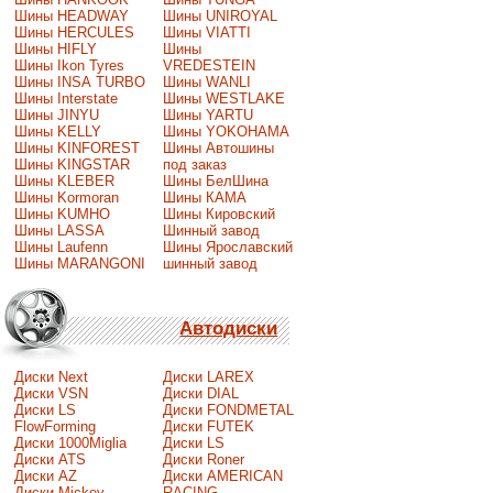
Шины HEADWAY
Шины UNIROYAL
Шины HERCULES
Шины VIATTI
Шины HIFLY
Шины
Шины Ikon Tyres
VREDESTEIN
Шины INSA TURBO
Шины WANLI
Шины Interstate
Шины WESTLAKE
Шины JINYU
Шины YARTU
Шины KELLY
Шины YOKOHAMA
Шины KINFOREST
Шины Автошины
Шины KINGSTAR
под заказ
Шины KLEBER
Шины БелШина
Шины Kormoran
Шины КАМА
Шины KUMHO
Шины Кировский
Шины LASSA
Шинный завод
Шины Laufenn
Шины Ярославский
Шины MARANGONI
шинный завод
Автодиски
Диски Next
Диски LAREX
Диски VSN
Диски DIAL
Диски LS
Диски FONDMETAL
FlowForming
Диски FUTEK
Диски 1000Miglia
Диски LS
Диски ATS
Диски Roner
Диски AZ
Диски AMERICAN
Диски Mickey
RACING