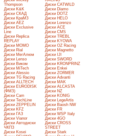
Thompson
Диски CATWILD
Диски K&K
Диски Diamo
Диски СКАД
Диски DOTZ
Диски КраМЗ
Диски HELO
Диски AEZ
Диски Lorenzo
Диски Exclusive
Диски ACE
Line
Диски CMS
Диски Replica
Диски TREBL
REPLAY
Диски KYOWA
Диски MOMO
Диски OZ Racing
Диски Rial
Диски Magnetto
Диски МегАлюм
Диски IJI
Диски Lenso
Диски SWORD
Диски Виком
Диски KRONPRINZ
Диски MiTech
Диски Enkei
Диски Alessio
Диски ZORMER
Диски TG Racing
Диски Advanti
Диски ALLTECH
Диски MAK
Диски EURODISK
Диски ALCASTA
(ФМЗ)
Диски NZ
Диски Cam
Диски KONIG
Диски TechLine
Диски LegeArtis
Диски ZEPPELIN
Диски Baosh NW
Диски KFZ
Диски FR
Диски ГАЗ
Диски WSP Italy
Диски Vianor
Диски 4GO
Диски Автодиски
Диски CROSS
ЧКПЗ
STREET
Диски Kosei
Диски Stark