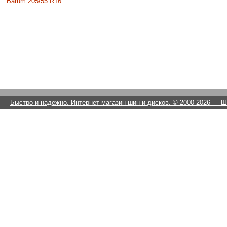
Barum 205/55 R16
Быстро и надежно. Интернет магазин шин и дисков. © 2000-2026
— Ши