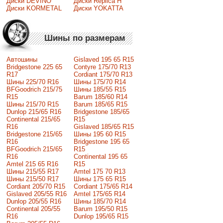
Диски DEVINO
Диски Replica H
Диски KORMETAL
Диски YOKATTA
Шины по размерам
Автошины
Gislaved 195 65 R15
Bridgestone 225 65
Contyre 175/70 R13
R17
Cordiant 175/70 R13
Шины 225/70 R16
Шины 175/70 R14
BFGoodrich 215/75
Шины 185/55 R15
R15
Barum 185/60 R14
Шины 215/70 R15
Barum 185/65 R15
Dunlop 215/65 R16
Bridgestone 185/65
Continental 215/65
R15
R16
Gislaved 185/65 R15
Bridgestone 215/65
Шины 195 60 R15
R16
Bridgestone 195 65
BFGoodrich 215/65
R15
R16
Continental 195 65
Amtel 215 65 R16
R15
Шины 215/55 R17
Amtel 175 70 R13
Шины 215/50 R17
Шины 175 65 R15
Сordiant 205/70 R15
Cordiant 175/65 R14
Gislaved 205/55 R16
Amtel 175/65 R14
Dunlop 205/55 R16
Шины 185/70 R14
Continental 205/55
Barum 195/50 R15
R16
Dunlop 195/65 R15